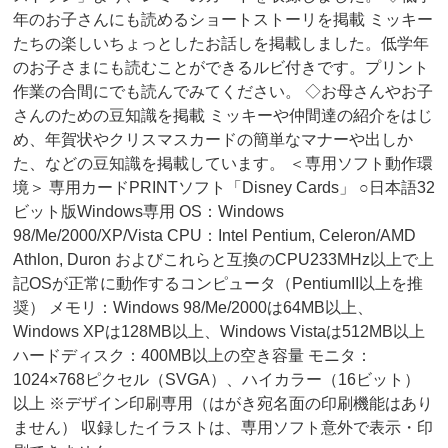
年のお子さんにも読めるショートストーリを掲載 ミッキー
たちの楽しいちょっとしたお話しを掲載しました。低学年
のお子さまにも読むことができるルビ付きです。プリント
作業の合間にでも読んでみてください。 ◇お母さんやお子
さんのための豆知識を掲載 ミッキーや仲間達の紹介をはじ
め、年賀状やクリスマスカードの簡単なマナーや出しか
た、などの豆知識を掲載しています。 ＜専用ソフト動作環
境＞ 専用カードPRINTソフト「Disney Cards」 ○日本語32
ビット版Windows専用 OS：Windows
98/Me/2000/XP/Vista CPU：Intel Pentium, Celeron/AMD
Athlon, Duron およびこれらと互換のCPU233MHz以上で上
記OSが正常に動作するコンピュータ（PentiumII以上を推
奨） メモリ：Windows 98/Me/2000は64MB以上、
Windows XPは128MB以上、Windows Vistaは512MB以上
ハードディスク：400MB以上の空き容量 モニタ：
1024×768ピクセル（SVGA）、ハイカラー（16ビット）
以上 ※デザイン印刷専用（はがき宛名面の印刷機能はあり
ません） 収録したイラストは、専用ソフト意外で表示・印