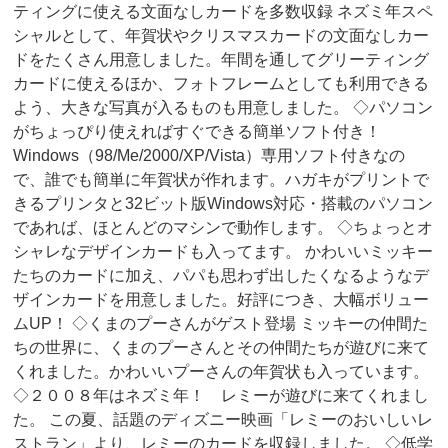
ティングに使える文面なしカードを多数収録 ネズミ年スペ
シャルとして、年賀状やクリスマスカードの文面なしカー
ドをたくさん用意しました。年間を通してグリーティング
カードに使えるほか、フォトフレームとしても利用できる
よう、大きな写真が入るものも用意しました。 ◇パソコン
がちょっぴり使えればすぐできる簡単ソフト付き！
Windows（98/Me/2000/XP/Vista）専用ソフト付きなの
で、誰でも簡単に年賀状が作れます。ハガキがプリントで
きるプリンタと32ビット版Windows対応・搭載のパソコン
であれば、ほとんどのマシンで動作します。 ◇ちょっとオ
シャレなデザインカードも入ってます。 かわいいミッキー
たちのカードに加え、パパも思わず出したくなるようなデ
ザインカードを用意しました。好評につき、大幅ボリュー
ムUP！ ◇くまのプーさんがゲスト登場 ミッキーの仲間た
ちの世界に、くまのプーさんとその仲間たちが遊びに来て
くれました。かわいいプーさんの年賀状も入っています。
◇２００８年はネズミ年！ レミーが遊びに来てくれまし
た。 この夏、話題のディズニー映画「レミーのおいしいレ
ストラン」より、レミーのカードを収録しました。 ◇低学