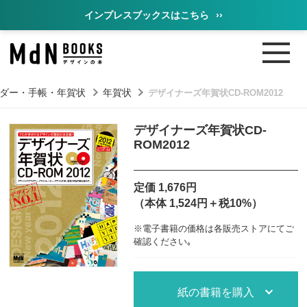
インプレスブックスはこちら
››
ダー・手帳・年賀状
年賀状
デザイナーズ年賀状CD-ROM2012
デザイナーズ年賀状CD-
ROM2012
定価 1,676円
（本体 1,524円＋税10%）
※電子書籍の価格は各販売ストアにてご
確認ください｡
紙の書籍を購入