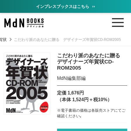
インプレスブックスはこちら
››
賀状
こだわり派のあなたに贈る デザイナーズ年賀状CD-ROM2005
こだわり派のあなたに贈る
デザイナーズ年賀状CD-
ROM2005
MdN編集部編
定価 1,676円
（本体 1,524円＋税10%）
※電子書籍の価格は各販売ストアにてご
確認ください｡