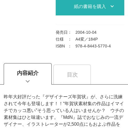
紙の書籍を購入
発売日
：
2004-10-04
仕様
：
A4変／184P
ISBN
：
978-4-8443-5770-4
内容紹介
目次
昨年大好評だった『デザイナーズ年賀状』が、さらに洗練
されて今年も登場します！！“年賀状素材集の作品はイマイ
チでカッコ悪い”そう思っている人はいませんか？ ウチの
素材集はひと味違います。『MdN』誌でおなじみの一流デ
ザイナー、イラストレーターが2,500点にもおよぶ作品を