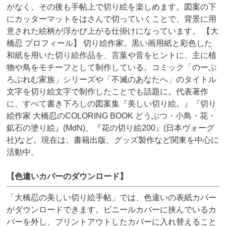
がなく、その後も手帖上で切り絵を楽しめます。図案の下
にカッターマットをはさんで切っていくことで、背景に用
意された絵柄が浮かび上がる仕掛けになっています。 【大
橋忍 プロフィール】 切り絵作家。黒い画用紙と彩色した
和紙を用いた切り絵作品を、言葉や音をヒントに、主に植
物や鳥をモチーフとして制作している。コミック「のーぷ
ろぶれむ家族」シリーズや「不滅のあなたへ」のタイトル
文字を切り絵文字で制作したことでも話題に。代表著作
に、すべて書き下ろしの図案集『美しい切り絵。』『切り
絵作家 大橋忍のCOLORING BOOK どうぶつ・小鳥・花・
鉱石の塗り絵』(MdN)、『花の切り絵200』(日本ヴォーグ
社)など。現在は、書籍出版、グッズ製作など関東を中心に
活動中。
【色違いカバーのダウンロード】
「大橋忍の美しい切り絵手帖」では、色違いの表紙カバー
がダウンロードできます。ビニールカバーに挟んでいるカ
バーを外し、プリントアウトしたカバーに入れ替えること