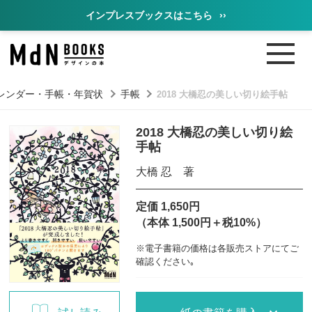
インプレスブックスはこちら
››
レンダー・手帳・年賀状
手帳
2018 大橋忍の美しい切り絵手帖
2018 大橋忍の美しい切り絵
手帖
大橋 忍 著
定価 1,650円
（本体 1,500円＋税10%）
※電子書籍の価格は各販売ストアにてご
確認ください｡