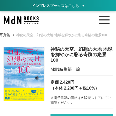
インプレスブックスはこちら
››
写真集
神秘の天空、幻想の大地 地球を鮮やかに彩る奇跡の絶景100
神秘の天空、幻想の大地 地球
を鮮やかに彩る奇跡の絶景
100
MdN編集部 編
定価 2,420円
（本体 2,200円＋税10%）
※電子書籍の価格は各販売ストアにてご
確認ください｡