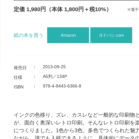
定価 1,980円
（本体 1,800円＋税10%）
※電子
紙の本を買う
Amazon
ヨドバシ.com
：
2013-09-25
発売日
：
A5判／134P
仕様
：
978-4-8443-6366-8
ISBN
インクの色移り、ズレ、カスレなど一般的な印刷物
が、面白く奥深いレトロ印刷。そんなレトロ印刷を
につくりました。1色から3色、多色でつくられた魅
ながら、誰でも入稿できるように、具体的にデータ