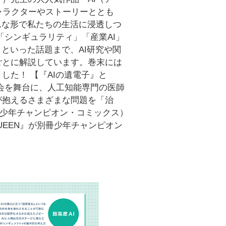
のキャラクターやストーリーととも
んな形で私たちの生活に浸透しつ
「シンギュラリティ」「産業AI」
といった話題まで、AI研究や関
ごとに解説しています。巻末には
した！ 【『AIの遺電子』と
会を舞台に、人工知能専門の医師
が抱えるさまざまな問題を「治
（少年チャンピオン・コミックス）
QUEEN』が別冊少年チャンピオン