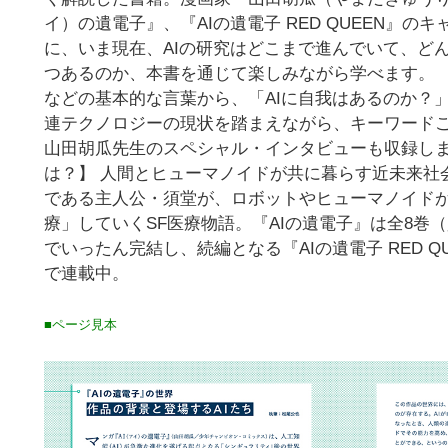
イ）の遺電子』、『AIの遺電子 RED QUEEN』
に、いま現在、AIの研究はどこまで進んでいて、ど
つあるのか、本書を通じて楽しみながら学べます。 
などの基本的な言葉から、「AIに自我はあるのか？」
連テクノロジーの現状を踏まえながら、キーワード
山田胡瓜先生のスペシャル・インタビューも収録しま
は？】 人間とヒューマノイドが共に暮らす近未来社
である主人公・須堂が、ロボットやヒューマノイド
療」していくSF医療物語。『AIの遺電子』は全8巻
でいったん完結し、続編となる『AIの遺電子 RED 
で連載中。
■ページ見本