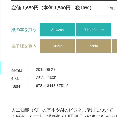
定価 1,650円
（本体 1,500円＋税10%）
※電子
紙の本を買う
Amazon
ヨドバシ.com
電子版を買う
Kindle
honto
：
2018-06-29
発売日
：
A5判／160P
仕様
：
978-4-8443-6751-2
ISBN
人工知能（AI）の基本やAIのビジネス活用について
く解説した書籍。漫画家・山田胡瓜（やまだきゅうり