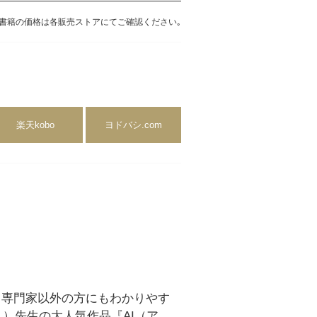
書籍の価格は各販売ストアにてご確認ください｡
楽天kobo
ヨドバシ.com
、専門家以外の方にもわかりやす
）先生の大人気作品『AI（ア