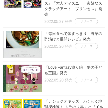
ズ』『大人ディズニー 素敵なス
クラッチアート プリンセス』発
売
2022.05.27 発売
リリース
『毎日食べて体すっきり 野菜の
酢漬けと展開レシピ』発売
2022.05.20 発売
リリース
『Love Fantasy塗り絵 夢の子ど
も王国』発売
2022.05.20 発売
リリース
『ナショジオキッズ わくわく地
球探検隊！ トラの世界』と『イル