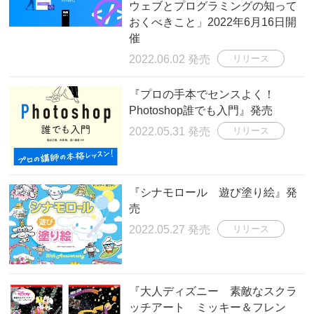
ウェブとプログラミングの知って
おくべきこと」2022年6月16日開
催
2022.06.02 発売
リリース
『プロの手本でセンスよく！
Photoshop誰でも入門』発売
2022.05.31 発売
リリース
『シナモロール 遊び塗り絵』発
売
2022.05.27 発売
リリース
『大人ディズニー 素敵なスクラ
ッチアート ミッキー＆フレン