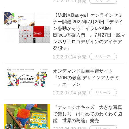
2022.07.15 発売
リリース
【MdN✕Bau-ya】オンラインセミ
ナー開催 2022年7月26日「デザイ
ンを動かそう！イラレ×After
Effects基礎入門」、7月27日「脱マ
ンネリ！ロゴデザインのアイデア
発想法」
2022.07.14 発売
リリース
オンデマンド動画学習サイト
『MdNの教室 デザインアカデミ
ー』オープン
2022.07.04 発売
リリース
『ナショジオキッズ 大きな写真
で楽しむ はじめてのわくわく図
鑑 世界の鳥編』発売
リリース