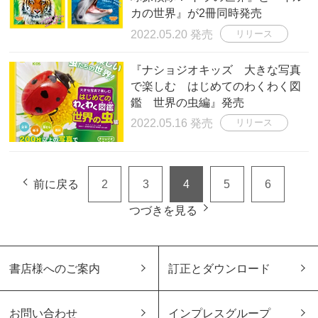
カの世界』が2冊同時発売
2022.05.20 発売
リリース
『ナショジオキッズ 大きな写真
で楽しむ はじめてのわくわく図
鑑 世界の虫編』発売
2022.05.16 発売
リリース
前に戻る
2
3
4
5
6
つづきを見る
書店様へのご案内
訂正とダウンロード
お問い合わせ
インプレスグループ