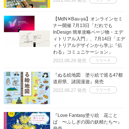
2022.06.30 発売
【MdN✕Bau-ya】オンラインセミ
ナー開催 7月13日「だれでも
InDesign 簡単攻略ページ物・エデ
ィトリアル入門」、7月14日「エデ
ィトリアルデザインから学ぶ『伝
わる』コミュニケーション」
2022.06.29 発売
リリース
『ぬる絵地図 塗り絵で巡る47都
道府県、諸国漫遊』発売
2022.06.27 発売
リリース
『Love Fantasy塗り絵 花こと
ば 〜ふしぎの国の妖精たち〜』
発売