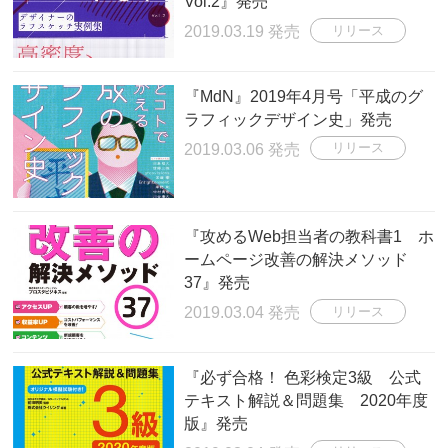
Vol.2』発売
2019.03.19 発売
リリース
『MdN』2019年4月号「平成のグ
ラフィックデザイン史」発売
2019.03.06 発売
リリース
『攻めるWeb担当者の教科書1 ホ
ームページ改善の解決メソッド
37』発売
2019.03.04 発売
リリース
『必ず合格！ 色彩検定3級 公式
テキスト解説＆問題集 2020年度
版』発売