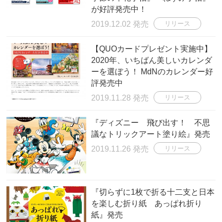
が好評発売中！
2019.12.02 発売
リリース
【QUOカードプレゼント実施中】
2020年、いちばん美しいカレンダ
ーを選ぼう！ MdNのカレンダー好
評発売中
2019.11.28 発売
リリース
『ディズニー 飛び出す！ 不思
議なトリックアート塗り絵』発売
2019.11.26 発売
リリース
『切らずに1枚で折る十二支と日本
を楽しむ折り紙 あっぱれ折り
紙』発売