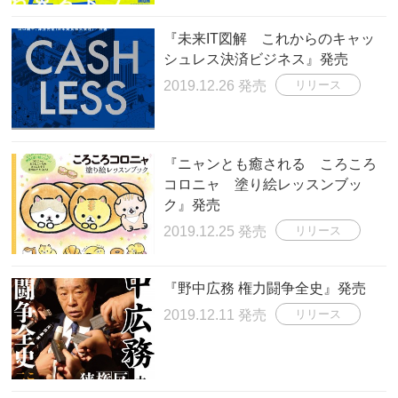
『未来IT図解 これからのキャッ
シュレス決済ビジネス』発売
2019.12.26 発売
リリース
『ニャンとも癒される ころころ
コロニャ 塗り絵レッスンブッ
ク』発売
2019.12.25 発売
リリース
『野中広務 権力闘争全史』発売
2019.12.11 発売
リリース