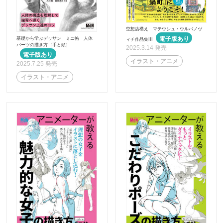
空想店構え マテウシュ・ウルバノヴ
基礎から学ぶデッサン ミニ帖 人体
ィチ作品集III
パーツの描き方［手と頭］
2025.3.14 発売
イラスト・アニメ
2025.7.25 発売
イラスト・アニメ