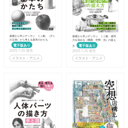
基礎から学ぶデッサン ミニ帖 ［3つ
基礎から学ぶデッサン ミニ帖 描写
の立体］から考える基本のかたち
力を深める［構図・空間・光］の捉え
方
2025.7.25 発売
2025.7.25 発売
イラスト・アニメ
イラスト・アニメ