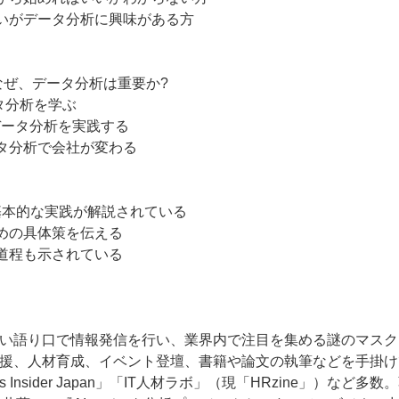
いがデータ分析に興味がある方
］：なぜ、データ分析は重要か?
ータ分析を学ぶ
：データ分析を実践する
データ分析で会社が変わる
た基本的な実践が解説されている
めの具体策を伝える
道程も示されている
かつ鋭い語り口で情報発信を行い、業界内で注目を集める謎のマス
支援、人材育成、イベント登壇、書籍や論文の執筆などを手掛
siness Insider Japan」「IT人材ラボ」（現「HRzine」