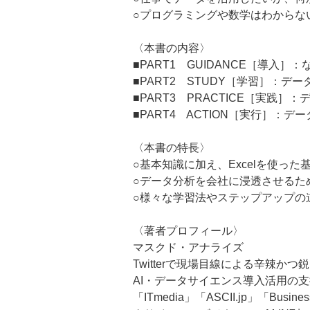
○プログラミングや数学はわからな
〈本書の内容〉
■PART1 GUIDANCE［導入
■PART2 STUDY［学習］：デ
■PART3 PRACTICE［実践］
■PART4 ACTION［実行］：
〈本書の特長〉
○基本知識に加え、Excelを使っ
○データ分析を会社に浸透させるた
○様々な学習法やステップアップの
〈著者プロフィール〉
マスクド・アナライズ
Twitterで現場目線による辛辣
AI・データサイエンス導入活用の
「ITmedia」「ASCII.jp」「Bu