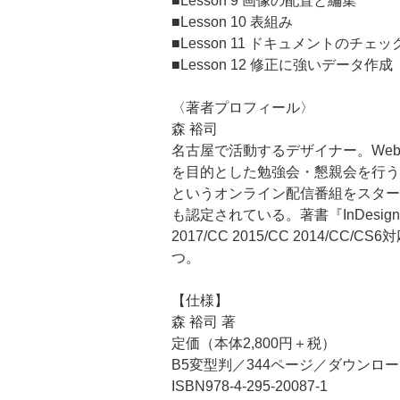
■Lesson 9 画像の配置と編集
■Lesson 10 表組み
■Lesson 11 ドキュメントのチ
■Lesson 12 修正に強いデータ作成
〈著者プロフィール〉
森 裕司
名古屋で活動するデザイナー。Web
を目的とした勉強会・懇親会を行う「DT
というオンライン配信番組をスタートさせ、
も認定されている。著書『InDesi
2017/CC 2015/CC 201
つ。
【仕様】
森 裕司 著
定価（本体2,800円＋税）
B5変型判／344ページ／ダウンロ
ISBN978-4-295-20087-1