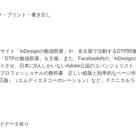
ェック・プリント・書き出し
サイト「InDesignの勉強部屋」や、名古屋で活動するDTP
Pの勉強部屋」を主催。また、Facebook内の「InDesign
日本に9人しかいないAdobe公認のエバンジェリスト「Adobe Co
gnプロフェッショナルの教科書 正しい組版と効率的なページ作成の
4/CC/CS6対応版』（エムディエヌコーポレーション）など、テクニ
ードデータ有り