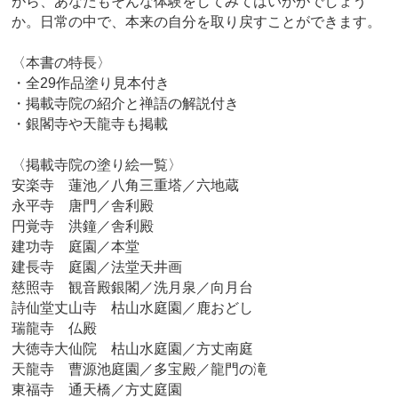
がら、あなたもそんな体験をしてみてはいかがでしょう
か。日常の中で、本来の自分を取り戻すことができます。
〈本書の特長〉
・全29作品塗り見本付き
・掲載寺院の紹介と禅語の解説付き
・銀閣寺や天龍寺も掲載
〈掲載寺院の塗り絵一覧〉
安楽寺 蓮池／八角三重塔／六地蔵
永平寺 唐門／舎利殿
円覚寺 洪鐘／舎利殿
建功寺 庭園／本堂
建長寺 庭園／法堂天井画
慈照寺 観音殿銀閣／洗月泉／向月台
詩仙堂丈山寺 枯山水庭園／鹿おどし
瑞龍寺 仏殿
大徳寺大仙院 枯山水庭園／方丈南庭
天龍寺 曹源池庭園／多宝殿／龍門の滝
東福寺 通天橋／方丈庭園