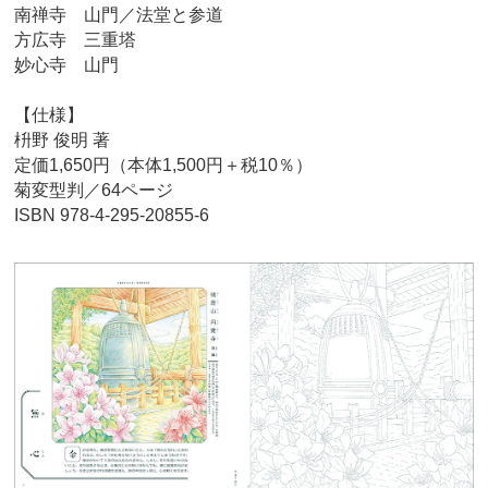
南禅寺 山門／法堂と参道
方広寺 三重塔
妙心寺 山門
【仕様】
枡野 俊明 著
定価1,650円（本体1,500円＋税10％）
菊変型判／64ページ
ISBN 978-4-295-20855-6