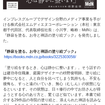
インプレスグループでデザイン分野のメディア事業を手が
ける株式会社エムディエヌコーポレーション（本社：東京
都千代田区、代表取締役社長：小川亨、略称：MdN）は、
『静寂を塗る。お寺と禅語の塗り絵ブック』を発売しまし
た。
『静寂を塗る。お寺と禅語の塗り絵ブック』
https://books.mdn.co.jp/books/3225303058/
「塗り絵をするとき、心は静かに整います」。そう話すの
は建功寺住職兼、庭園デザイナーの枡野俊明師。塗り絵に
夢中になると、人と自分を比べてしまう気持ちも、不安も
後悔も、すっと遠のいていき、無心（むしん）の状態にな
るといいます。その状態は、日々修行の中でお坊さんが得
ようとする心のあり方と、驚くほど似ています。本書で紹
介する29作品の寺院の塗り絵と、添えられた禅語を読みな