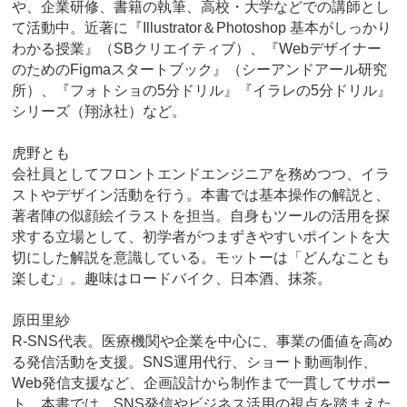
や、企業研修、書籍の執筆、高校・大学などでの講師とし
て活動中。近著に『Illustrator＆Photoshop 基本がしっかり
わかる授業』（SBクリエイティブ）、『Webデザイナー
のためのFigmaスタートブック』（シーアンドアール研究
所）、『フォトショの5分ドリル』『イラレの5分ドリル』
シリーズ（翔泳社）など。
虎野とも
会社員としてフロントエンドエンジニアを務めつつ、イラ
ストやデザイン活動を行う。本書では基本操作の解説と、
著者陣の似顔絵イラストを担当。自身もツールの活用を探
求する立場として、初学者がつまずきやすいポイントを大
切にした解説を意識している。モットーは「どんなことも
楽しむ」。趣味はロードバイク、日本酒、抹茶。
原田里紗
R-SNS代表。医療機関や企業を中心に、事業の価値を高め
る発信活動を支援。SNS運用代行、ショート動画制作、
Web発信支援など、企画設計から制作まで一貫してサポー
ト。本書では、SNS発信やビジネス活用の視点を踏まえた