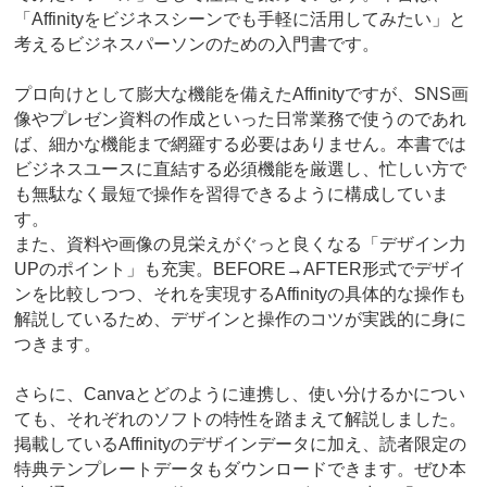
「Affinityをビジネスシーンでも手軽に活用してみたい」と
考えるビジネスパーソンのための入門書です。
プロ向けとして膨大な機能を備えたAffinityですが、SNS画
像やプレゼン資料の作成といった日常業務で使うのであれ
ば、細かな機能まで網羅する必要はありません。本書では
ビジネスユースに直結する必須機能を厳選し、忙しい方で
も無駄なく最短で操作を習得できるように構成していま
す。
また、資料や画像の見栄えがぐっと良くなる「デザイン力
UPのポイント」も充実。BEFORE→AFTER形式でデザイ
ンを比較しつつ、それを実現するAffinityの具体的な操作も
解説しているため、デザインと操作のコツが実践的に身に
つきます。
さらに、Canvaとどのように連携し、使い分けるかについ
ても、それぞれのソフトの特性を踏まえて解説しました。
掲載しているAffinityのデザインデータに加え、読者限定の
特典テンプレートデータもダウンロードできます。ぜひ本