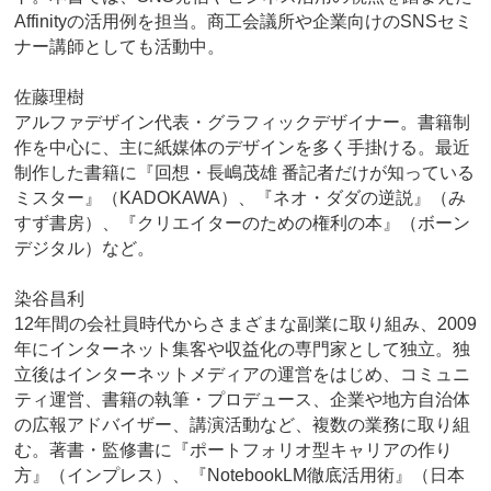
Affinityの活用例を担当。商工会議所や企業向けのSNSセミ
ナー講師としても活動中。
佐藤理樹
アルファデザイン代表・グラフィックデザイナー。書籍制
作を中心に、主に紙媒体のデザインを多く手掛ける。最近
制作した書籍に『回想・長嶋茂雄 番記者だけが知っている
ミスター』（KADOKAWA）、『ネオ・ダダの逆説』（み
すず書房）、『クリエイターのための権利の本』（ボーン
デジタル）など。
染谷昌利
12年間の会社員時代からさまざまな副業に取り組み、2009
年にインターネット集客や収益化の専門家として独立。独
立後はインターネットメディアの運営をはじめ、コミュニ
ティ運営、書籍の執筆・プロデュース、企業や地方自治体
の広報アドバイザー、講演活動など、複数の業務に取り組
む。著書・監修書に『ポートフォリオ型キャリアの作り
方』（インプレス）、『NotebookLM徹底活用術』（日本