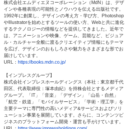
株式会社エムディエヌコーポレーション（MdN）は、デザ
インや各種表現の可能性とノウハウを伝える出版社です。
1992年に創業し、デザインの考え方・学び方、Photoshop
やIllustratorを始めとするツールの使い方、Webと共に進化
するテクノロジーの情報などを提供してきました。近年で
は、アニメーションや映像、ゲーム、芸能など、ビジュア
ル・カルチャー全般に渡るクリエイティブ情報にもテーマ
を広げ、デザインのおもしろさや魅力をさまざまな形でお
届けしています。
URL：
https://books.mdn.co.jp/
【インプレスグループ】
株式会社インプレスホールディングス（本社：東京都千代
田区、代表取締役：塚本由紀）を持株会社とするメディア
グループ。「IT」「音楽」「デザイン」「山岳・自然」
「航空・鉄道」「モバイルサービス」「学術・理工学」を
主要テーマに専門性の高いメディア&サービスおよびソリ
ューション事業を展開しています。さらに、コンテンツビ
ジネスのプラットフォーム開発・運営も手がけています。
URL：
https://www.impressholdings.com/