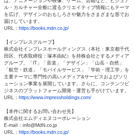
は、アニメーションや映像、ゲーム、芸能など、ビジュア
ル・カルチャー全般に渡るクリエイティブ情報にもテーマ
を広げ、デザインのおもしろさや魅力をさまざまな形でお
届けしています。
URL：
https://books.mdn.co.jp/
【インプレスグループ】
株式会社インプレスホールディングス（本社：東京都千代
田区、代表取締役：塚本由紀）を持株会社とするメディア
グループ。「IT」「音楽」「デザイン」「山岳・自然」
「航空・鉄道」「モバイルサービス」「学術・理工学」を
主要テーマに専門性の高いメディア&サービスおよびソリ
ューション事業を展開しています。さらに、コンテンツビ
ジネスのプラットフォーム開発・運営も手がけています。
URL：
https://www.impressholdings.com/
【本件に関するお問い合わせ先】
株式会社エムディエヌコーポレーション
E-mail：info@MdN.co.jp
URL：
https://books.mdn.co.jp/