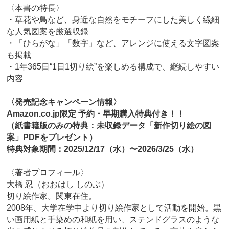
〈本書の特長〉
・草花や鳥など、身近な自然をモチーフにした美しく繊細
な人気図案を厳選収録
・「ひらがな」「数字」など、アレンジに使える文字図案
も掲載
・1年365日“1日1切り絵”を楽しめる構成で、継続しやすい
内容
〈発売記念キャンペーン情報〉
Amazon.co.jp限定 予約・早期購入特典付き！！
（紙書籍版のみの特典：未収録データ「新作切り絵の図
案」PDFをプレゼント）
特典対象期間：2025/12/17（水）〜2026/3/25（水）
〈著者プロフィール〉
大橋 忍（おおはし しのぶ）
切り絵作家。関東在住。
2008年、大学在学中より切り絵作家として活動を開始。黒
い画用紙と手染めの和紙を用い、ステンドグラスのような