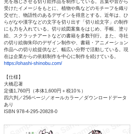
光を感じさせる切り絵作品を制作している。言葉や音から
受けたイメージをもとに、植物や鳥などのモチーフを織り
交ぜた、物語性のあるデザインを得意とする。近年は、ひ
らがなや漢字などの文字を切り出す「切り絵文字」の制作
にも力を入れている。切り絵図案集をはじめ、手帳、塗り
絵、スクラッチアートなどの書籍を多数刊行。また、寺社
の切り絵御朱印のデザイン制作や、書籍・アニメーション
作品への切り絵提供など、幅広い分野で活動している。現
在は企業からの依頼制作を中心に制作を続けている。
https://ohashi-shinobu.com/
【仕様】
大橋忍著
定価1,760円（本体1,600円＋税10％）
四六判／256ページ／オールカラー／ダウンロードデータ
あり
ISBN 978-4-295-20828-0