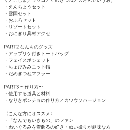
り／こじま／ラッコ／だめぎつね／大さんせいうお）
・えんちょうセット
・雪国セット
・おふろセット
・リゾートセット
・おにぎり具材アクセ
PART2 なんものグッズ
・アップリケ付きトートバッグ
・フェイスポシェット
・ちょびみみニット帽
・だめぎつねマフラー
PART3 〜作り方〜
・使用する道具と材料
・なりきポンチョの作り方／カワウソバージョン
〈こんな方にオススメ〉
・「なんでもいきもの」のファン
・ぬいぐるみを着飾るの好き・ぬい撮りが趣味な方