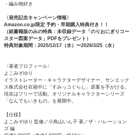
・編み物好き
〈発売記念キャンペーン情報〉
Amazon.co.jp限定 予約・早期購入特典付き！！
（紙書籍版のみの特典：未収録データ「のりおにぎりコー
スター図案データ」PDFをプレゼント）
特典対象期間：2025/12/17（水）〜2026/3/25（水）
〈著者プロフィール〉
よこみぞゆり
イラストレーター・キャラクターデザイナー。サンエック
ス株式会社在籍中に「すみっコぐらし」原案を手がける。
現在はフリーで活動。オリジナルキャラクターシリーズ
「なんでもいきもの」を展開中。
【仕様】
よこみぞゆり 監修／小鳥山いん子 著／ザ・ハレーション
ズ 編