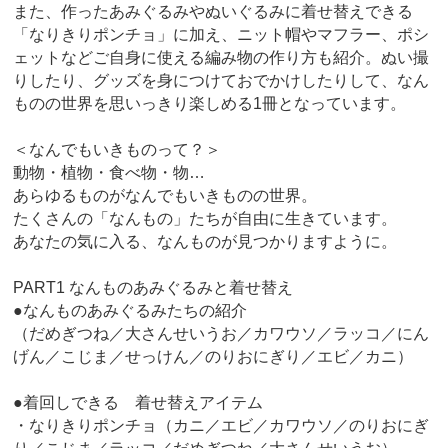
また、作ったあみぐるみやぬいぐるみに着せ替えできる
「なりきりポンチョ」に加え、ニット帽やマフラー、ポシ
ェットなどご自身に使える編み物の作り方も紹介。ぬい撮
りしたり、グッズを身につけておでかけしたりして、なん
ものの世界を思いっきり楽しめる1冊となっています。
＜なんでもいきものって？＞
動物・植物・食べ物・物…
あらゆるものがなんでもいきものの世界。
たくさんの「なんもの」たちが自由に生きています。
あなたの気に入る、なんものが見つかりますように。
PART1 なんものあみぐるみと着せ替え
●なんものあみぐるみたちの紹介
（だめぎつね／大さんせいうお／カワウソ／ラッコ／にん
げん／こじま／せっけん／のりおにぎり／エビ／カニ）
●着回しできる 着せ替えアイテム
・なりきりポンチョ（カニ／エビ／カワウソ／のりおにぎ