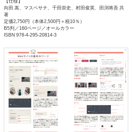
【仕様】
向田 嵩、マスベサチ、千田崇史、村田俊英、田渕将吾 共
著
定価2,750円（本体2,500円＋税10％）
B5判／160ページ／オールカラー
ISBN 978-4-295-20814-3