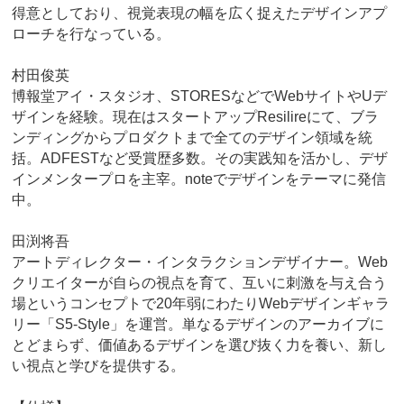
得意としており、視覚表現の幅を広く捉えたデザインアプ
ローチを行なっている。
村田俊英
博報堂アイ・スタジオ、STORESなどでWebサイトやUデ
ザインを経験。現在はスタートアップResilireにて、ブラ
ンディングからプロダクトまで全てのデザイン領域を統
括。ADFESTなど受賞歴多数。その実践知を活かし、デザ
インメンタープロを主宰。noteでデザインをテーマに発信
中。
田渕将吾
アートディレクター・インタラクションデザイナー。Web
クリエイターが自らの視点を育て、互いに刺激を与え合う
場というコンセプトで20年弱にわたりWebデザインギャラ
リー「S5-Style」を運営。単なるデザインのアーカイブに
とどまらず、価値あるデザインを選び抜く力を養い、新し
い視点と学びを提供する。