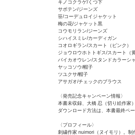
キノコクラゲ/くつ下
サボテン/ジーンズ
笹/コーデュロイジャケット
梅の花/ジャケット黒
コウモリラン/ジーンズ
シハイスミレ/カーディガン
コオロギラン/スカート（ピンク）
ジョウロウホトトギス/スカート（
バイカオウレン/スタンドカラーシ
ヤッコソウ/帽子
ツユクサ/帽子
アサガオ/チェックのブラウス
〈発売記念キャンペーン情報〉
本書未収録、大橋 忍（切り絵作家
ダウンロード方法は、本書最終ペー
〈プロフィール〉
刺繍作家 nuimori（ヌイモリ