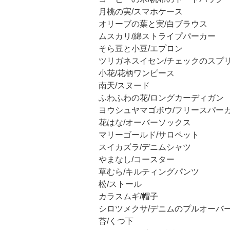
月桃の実/スマホケース
オリーブの葉と実/白ブラウス
ムスカリ/綿ストライプパーカー
そら豆と小豆/エプロン
ツリガネスイセン/チェックのスプ
小花/花柄ワンピース
南天/スヌード
ふわふわの花/ロングカーディガン
ヨウシュヤマゴボウ/フリースパー
花はな/オーバーソックス
マリーゴールド/サロペット
スイカズラ/デニムシャツ
やまなし/コースター
草むら/キルティングパンツ
松/ストール
カラスムギ/帽子
シロツメクサ/デニムのプルオーバ
苔/くつ下