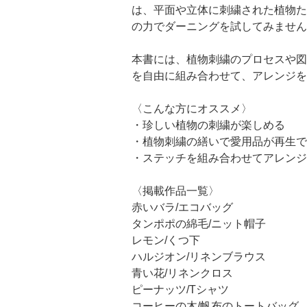
は、平面や立体に刺繍された植物た
の力でダーニングを試してみません
本書には、植物刺繍のプロセスや図
を自由に組み合わせて、アレンジを
〈こんな方にオススメ〉
・珍しい植物の刺繍が楽しめる
・植物刺繍の繕いで愛用品が再生で
・ステッチを組み合わせてアレンジ
〈掲載作品一覧〉
赤いバラ/エコバッグ
タンポポの綿毛/ニット帽子
レモン/くつ下
ハルジオン/リネンブラウス
青い花/リネンクロス
ピーナッツ/Tシャツ
コーヒーの木/帆布のトートバッグ