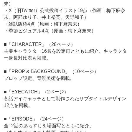
未）
・X（旧Twitter）公式投稿イラスト19点（作画：梅下麻奈
未、阿部ゆり子、井上裕亮、天野和子）
・雑誌版権4点（原画：梅下麻奈未）
・季節ビジュアル4点（原画：梅下麻奈未）
■「CHARACTER」（28ページ）
主要キャラクター16名を設定画とともに紹介。キャラクタ
ー身長対比表も掲載。
■「PROP & BACKGROUND」（10ページ）
プロップ設定、背景美術を掲載。
■「EYECATCH」（2ページ）
各話アイキャッチとして制作されたサブタイトルデザイン
12点を掲載。
■「EPISODE」（24ページ）
全12話のあらすじを場面写とともに紹介。