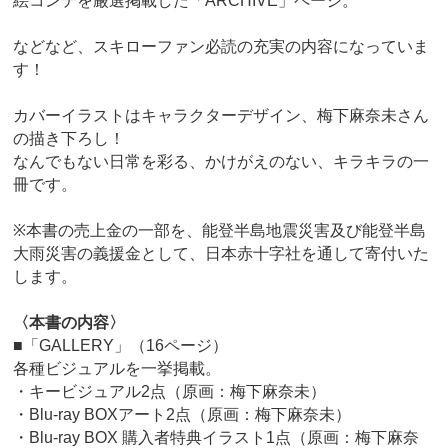
絵コンテを厳選掲載した「ARCHIVE」ページ。
などなど、スキローファン必読の充実の内容になっていま
す！
カバーイラストはキャラクターデザイン、梅下麻奈未さん
の描き下ろし！
なんでもない日常を彩る、かけがえのない、キラキラの一
冊です。
※本書の売上金の一部を、能登半島地震災害及び能登半島
大雨災害の義援金として、⽇本⾚⼗字社を通して寄付いた
します。
〈本書の内容〉
■「GALLERY」（16ページ）
各種ビジュアルを一挙掲載。
・キービジュアル2点（原画：梅下麻奈未）
・Blu-ray BOXアート2点（原画：梅下麻奈未）
・Blu-ray BOX 購入者特典イラスト1点（原画：梅下麻奈