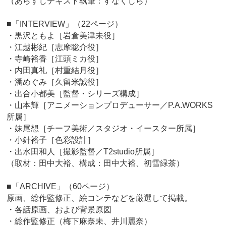
（あらすじテキスト執筆：すなくじら）
■「INTERVIEW」（22ページ）
・黒沢ともよ［岩倉美津未役］
・江越彬紀［志摩聡介役］
・寺崎裕香［江頭ミカ役］
・内田真礼［村重結月役］
・潘めぐみ［久留米誠役］
・出合小都美［監督・シリーズ構成］
・山本輝［アニメーションプロデューサー／P.A.WORKS
所属］
・妹尾想［チーフ美術／スタジオ・イースター所属］
・小針裕子［色彩設計］
・出水田和人［撮影監督／T2studio所属］
（取材：田中大裕、構成：田中大裕、初雪緑茶）
■「ARCHIVE」（60ページ）
原画、総作監修正、絵コンテなどを厳選して掲載。
・各話原画、および背景原図
・総作監修正（梅下麻奈未、井川麗奈）