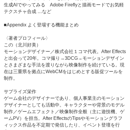
生成AIでやってみる Adobe Fireflyと描画モードでお気軽
テクスチャ合成 …など
■Appendix よく登場する機能まとめ
〈著者プロフィール〉
この（北川好美）
モーションデザイナー／株式会社１コマ代表。After Effects
と出会って20年。コマ撮り→3DCG→モーションデザイン
とさまざまな手法を渡りながら映像制作を続けている。現
在は三重県を拠点にWebCMをはじめとする販促ツールを
制作。
サプライズ栄作
ゲーム会社のデザイナーであり、個人事業主のモーション
デザイナーとしても活動中。キャラクターや背景のモデル
制作／ゲームエフェクト／映像制作全般（主に遊技機、ゲ
ームPV）を担当。After EffectsのTipsやモーショングラフ
ィックス作品を不定期で発信したり、イベント登壇を行