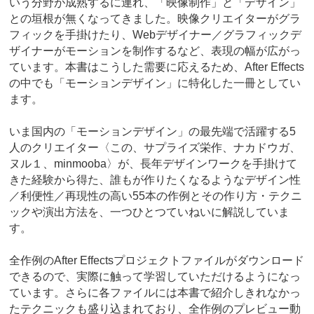
いう分野が成熟するに連れ、「映像制作」と「デザイン」
との垣根が無くなってきました。映像クリエイターがグラ
フィックを手掛けたり、Webデザイナー／グラフィックデ
ザイナーがモーションを制作するなど、表現の幅が広がっ
ています。本書はこうした需要に応えるため、After Effects
の中でも「モーションデザイン」に特化した一冊としてい
ます。
いま国内の「モーションデザイン」の最先端で活躍する5
人のクリエイター〈この、サプライズ栄作、ナカドウガ、
ヌル１、minmooba〉が、長年デザインワークを手掛けて
きた経験から得た、誰もが作りたくなるようなデザイン性
／利便性／再現性の高い55本の作例とその作り方・テクニ
ックや演出方法を、一つひとつていねいに解説していま
す。
全作例のAfter Effectsプロジェクトファイルがダウンロード
できるので、実際に触って学習していただけるようになっ
ています。さらに各ファイルには本書で紹介しきれなかっ
たテクニックも盛り込まれており、全作例のプレビュー動