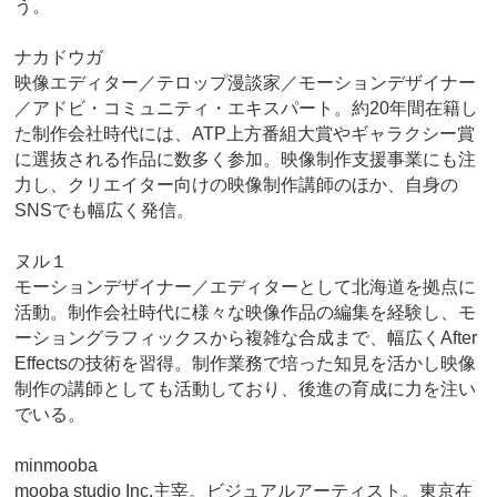
う。
ナカドウガ
映像エディター／テロップ漫談家／モーションデザイナー
／アドビ・コミュニティ・エキスパート。約20年間在籍し
た制作会社時代には、ATP上方番組大賞やギャラクシー賞
に選抜される作品に数多く参加。映像制作支援事業にも注
力し、クリエイター向けの映像制作講師のほか、自身の
SNSでも幅広く発信。
ヌル１
モーションデザイナー／エディターとして北海道を拠点に
活動。制作会社時代に様々な映像作品の編集を経験し、モ
ーショングラフィックスから複雑な合成まで、幅広くAfter
Effectsの技術を習得。制作業務で培った知見を活かし映像
制作の講師としても活動しており、後進の育成に力を注い
でいる。
minmooba
mooba studio Inc.主宰。ビジュアルアーティスト。東京在