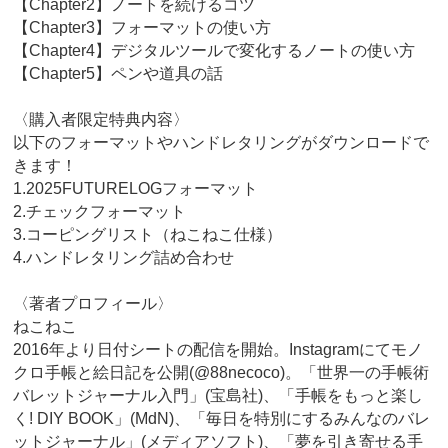
【Chapter2】ノートを続けるコツ
【Chapter3】フォーマットの使い方
【Chapter4】デジタルツールで変化するノートの使い方
【Chapter5】ペンや道具の話
〈購入者限定特典内容〉
以下のフォーマットやハンドレタリングがダウンロードで
きます！
1.2025FUTURELOGフォーマット
2.チェックフォーマット
3.コーピングリスト（ねこねこ仕様）
4.ハンドレタリング詰め合わせ
〈著者プロフィール〉
ねこねこ
2016年より日付シートの配信を開始。Instagramにてモノ
クロ手帳と絵日記を公開(@88necoco)。「世界一の手帳術
バレットジャーナル入門」(宝島社)、「手帳をもっと楽し
く! DIY BOOK」(MdN)、「毎日を特別にするみんなのバレ
ットジャーナル」(メディアソフト)、「夢を引き寄せる手