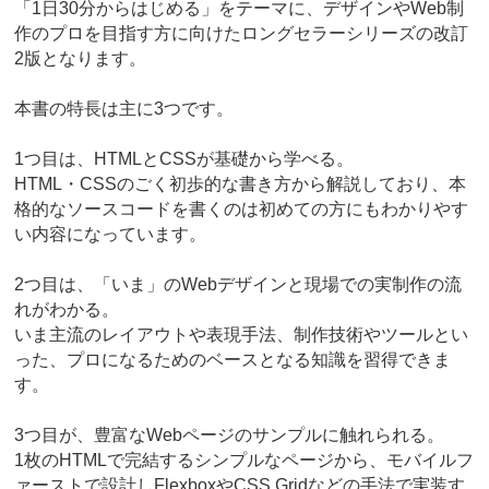
「1日30分からはじめる」をテーマに、デザインやWeb制
作のプロを目指す方に向けたロングセラーシリーズの改訂
2版となります。
本書の特長は主に3つです。
1つ目は、HTMLとCSSが基礎から学べる。
HTML・CSSのごく初歩的な書き方から解説しており、本
格的なソースコードを書くのは初めての方にもわかりやす
い内容になっています。
2つ目は、「いま」のWebデザインと現場での実制作の流
れがわかる。
いま主流のレイアウトや表現手法、制作技術やツールとい
った、プロになるためのベースとなる知識を習得できま
す。
3つ目が、豊富なWebページのサンプルに触れられる。
1枚のHTMLで完結するシンプルなページから、モバイルフ
ァーストで設計しFlexboxやCSS Gridなどの手法で実装す