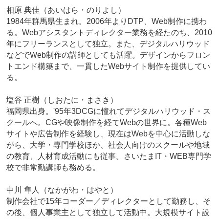
相原 典佳（あいはら・のりよし）
1984年群馬県生まれ。2006年よりDTP、Web制作に携わ
る。Webアシスタントディレクター業務を経たのち、2010
年にフリーランスとして独立。また、デジタルハリウッド
などでWeb制作の講師としても活躍。デザインからフロン
トエンド構築まで、一貫したWebサイト制作を提供してい
る。
塩谷 正樹（しおたに・まさき）
福岡県出身。'95年3DCGに憧れてデジタルハリウッド・ス
クールへ。CGや映像制作を経てWebの世界に。各種Web
サイトや広告制作を経験し、現在はWebを中心に活動しな
がら、大学・専門学校ほか、社会人向けのスクールや地域
の教育、人材育成活動にも従事。さいたまIT・WEB専門学
校で非常勤講師も務める。
中川 隼人（なかがわ・はやと）
制作会社で15年コーダー／ディレクターとして勤務し、そ
の後、個人事業主として独立して活動中。大規模サイト設