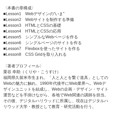
〈本書の章構成〉
■Lesson1 Webデザインの“いま”
■Lesson2 Webサイトを制作する準備
■Lesson3 HTMLとCSSの基礎
■Lesson4 HTMLとCSSの応用
■Lesson5 シンプルなWebページを作る
■Lesson6 シングルページのサイトを作る
■Lesson7 Flexboxを使ったサイトを作る
■Lesson8 CSS Gridを取り入れる
〈著者プロフィール〉
栗谷 幸助（くりや・こうすけ）
福岡県久留米市生まれ。「人と人とを繋ぐ道具」としての
Webの魅力に触れ、1990年代後半にWeb業界へ。Webデ
ザインユニットを結成し、Webの企画・デザイン・サイト
運営などを手掛けながら、各地でWeb関連の講師を担当。
その後、デジタルハリウッドに所属し、現在はデジタルハ
リウッド大学・教授として教育・研究活動を行う。