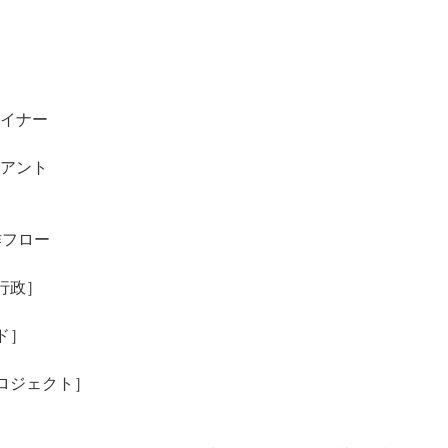
イナー
アント
作フロー
行政］
ド］
ロジェクト］