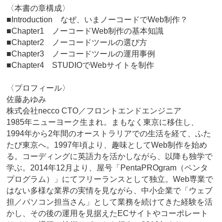
〈本書の章構成〉
■Introduction なぜ、いまノーコードでWeb制作？
■Chapter1 ノーコードWeb制作の基本知識
■Chapter2 ノーコードツールの選び方
■Chapter3 ノーコードツールの運用事例
■Chapter4 STUDIOでWebサイトを制作
〈プロフィール〉
佐藤あゆみ
株式会社necco CTO／フロントエンドエンジニア
1985年ニューヨーク生まれ。まもなく東京に移住し、
1994年から2年間のオーストラリアでの生活を経て、ふた
たび東京へ。1997年頃より、趣味としてWeb制作を始め
る。コーディングに英語力を活かしながら、以降も独学で
学ぶ。2014年12月より、屋号「PentaPROgram（ペンタ
プログラム）」にてフリーランスとして独立。Web専業で
はない多様な業界の実情を見ながら、中小企業で「ウェブ
担／パソコン担当さん」として業務を続けてきた経験を活
かし、その後の運用を見据えたECサイトやコーポレート