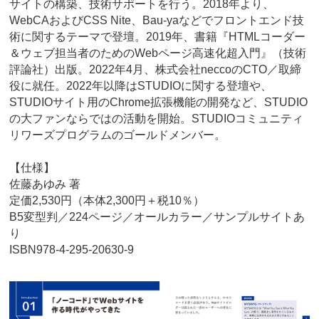
サイトの構築、技術サポートを行う。2018年より、
WebCAおよびCSS Nite、Bau-yaなどでフロントエンド技
術に関するテーマで登壇。2019年、書籍『HTMLコーダー
＆ウェブ担当者のためのWebページ高速化超入門』（技術
評論社）出版。2022年4月、株式会社neccoのCTO／取締
役に就任。2022年以降はSTUDIOに関する登壇や、
STUDIOサイト用のChrome拡張機能の開発など、STUDIO
の大ファンならではの活動を開始。STUDIOコミュニティ
リワーズプログラムのゴールドメンバー。
【仕様】
佐藤あゆみ 著
定価2,530円（本体2,300円＋税10％）
B5変型判／224ページ／オールカラー／サンプルサイトあ
り
ISBN978-4-295-20630-9