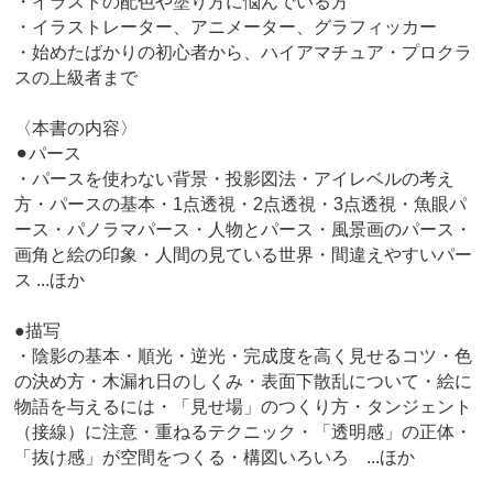
・イラストの配色や塗り方に悩んでいる方
・イラストレーター、アニメーター、グラフィッカー
・始めたばかりの初心者から、ハイアマチュア・プロクラ
スの上級者まで
〈本書の内容〉
⚫︎パース
・パースを使わない背景・投影図法・アイレベルの考え
方・パースの基本・1点透視・2点透視・3点透視・魚眼パ
ース・パノラマパース・人物とパース・風景画のパース・
画角と絵の印象・人間の見ている世界・間違えやすいパー
ス ...ほか
●描写
・陰影の基本・順光・逆光・完成度を高く見せるコツ・色
の決め方・木漏れ日のしくみ・表面下散乱について・絵に
物語を与えるには・「見せ場」のつくり方・タンジェント
（接線）に注意・重ねるテクニック・「透明感」の正体・
「抜け感」が空間をつくる・構図いろいろ ...ほか