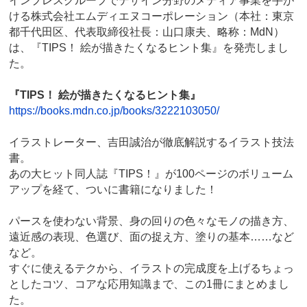
インプレスグループでデザイン分野のメディア事業を手が
ける株式会社エムディエヌコーポレーション（本社：東京
都千代田区、代表取締役社長：山口康夫、略称：MdN）
は、『TIPS！ 絵が描きたくなるヒント集』を発売しまし
た。
『TIPS！ 絵が描きたくなるヒント集』
https://books.mdn.co.jp/books/3222103050/
イラストレーター、吉田誠治が徹底解説するイラスト技法
書。
あの大ヒット同人誌『TIPS！』が100ページのボリューム
アップを経て、ついに書籍になりました！
パースを使わない背景、身の回りの色々なモノの描き方、
遠近感の表現、色選び、面の捉え方、塗りの基本……など
など。
すぐに使えるテクから、イラストの完成度を上げるちょっ
としたコツ、コアな応用知識まで、この1冊にまとめまし
た。