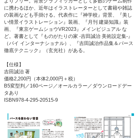
よりフリー。背景グラフィッカーとして多数のゲーム制作
に携わるほか、近年はイラストレーターとして書籍や雑誌
の装画なども手掛ける。代表作に『神学校』背景、『美し
い情景イラストレーション』装画、『月刊 建築知識』装
画、『東京ゲームショウVR2023』メインビジュアル な
ど。著書として『ものがたりの家 -吉田誠治 美術設定集-』
（パイ インターナショナル）、『吉田誠治作品集＆パース
徹底テクニック』（玄光社）がある。
【仕様】
吉田誠治 著
価格2,200円（本体2,000円＋税）
B5変型判／160ページ／オールカラー／ダウンロードデー
タあり
ISBN978-4-295-20515-9