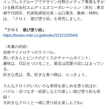
インプレスグループでデザイン分野のメディア事業を手が
ける株式会社エムディエヌコーポレーション（本社：東京
都千代田区、代表取締役社長：山口康夫、略称：MdN）
は、『クロミ 遊び塗り絵』を発売しました。
『クロミ 遊び塗り絵』
https://books.mdn.co.jp/books/3222103040/
〈本書の内容〉
自称マイメロディのライバル。
黒いずきんとピンクのどくろがチャームポイント。
趣味は、日記をつけること。最近は恋愛小説にはまってい
る。
好きな色は、黒。好きな食べ物は、らっきょう。
そんなクロミのいろいろな表情を楽しめる塗り絵ほか、
パズル・点つなぎ・絵探しなどの楽しい遊び塗り絵も収
録！
大好きなクロミと一緒に塗り絵を楽しんでね♪