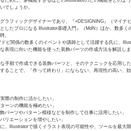
ために、多機能すぎるほどのIllustratorのどの機能をどの
いでしょうか。
ラフィックデザイナーであり、『+DESIGNING』（マイナ
ロになる Illustrator基礎入門』（MdN）ほか、数多くのIl
招聘。
師として、アドビ関係の数多くのイベントや講師として活躍する氏に、Illu
な表現に向いた機能を使った装飾パーツの作成方法を解説しま
rのシンプルな手順で作成できる装飾パーツと、そのテクニックを応用
することで、「作って終わり」にならない、再現性の高い、効
理解して実際の制作に活かしたい」
ボル・パターンの機能を極めたい」
飾パーツやパターン模様などを制作して仕事に活用したい」
バリエーションを増やしたい」
、Illustratorで描くイラスト表現の可能性や、ツールを最