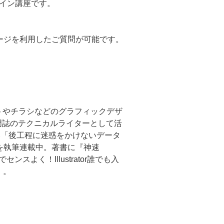
ライン講座です。
ージを利用したご質問が可能です。
ットやチラシなどのグラフィックデザ
界専門誌のテクニカルライターとして活
い「後工程に迷惑をかけないデータ
」を執筆連載中。著書に『神速
センスよく！Illustrator誰でも入
）。