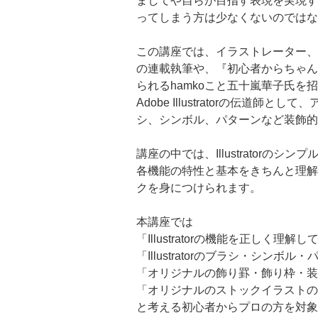
ましてや自らが目指す表現を実現する
ってしまう方は少なくないのではな
この講座では、イラストレーター、グ
の連載執筆や、『初心者からちゃんとしたプ
られるhamkoこと五十嵐華子氏を
Adobe Illustratorの伝道
シ、シンボル、パターンなど装飾的
講座の中では、Illustrato
各機能の特性と基本をきちんと理解
クを身につけられます。
本講座では
「Illustratorの機能を正しく
「Illustratorのブラシ・シン
「オリジナルの飾り罫・飾り枠・装
「オリジナルのストックイラストの
と考える初心者からプロの方を対象に