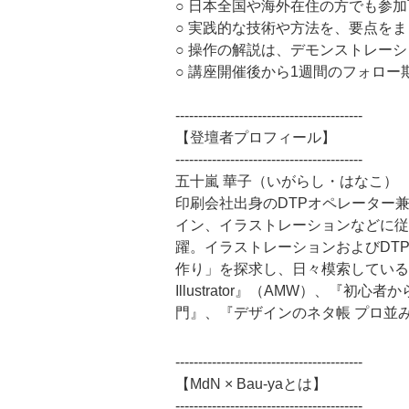
○ 日本全国や海外在住の方でも参
○ 実践的な技術や方法を、要点を
○ 操作の解説は、デモンストレー
○ 講座開催後から1週間のフォロ
-----------------------------------------
【登壇者プロフィール】
-----------------------------------------
五十嵐 華子（いがらし・はなこ）
印刷会社出身のDTPオペレーター
イン、イラストレーションなどに従事す
躍。イラストレーションおよびDT
作り」を探求し、日々模索している。
Illustrator』（AMW）、『初心者
門』、『デザインのネタ帳 プロ並
-----------------------------------------
【MdN × Bau-yaとは】
-----------------------------------------