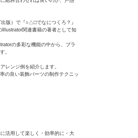
ように組み合わせれば良いのか、戸惑
ビ出版）で『○△□でなにつくろ？』
lustrator関連書籍の著者として知
stratorの多彩な機能の中から、ブラ
す。
したアレンジ例を紹介します。
率の良い装飾パーツの制作テクニッ
大限に活用して楽しく・効率的に・大