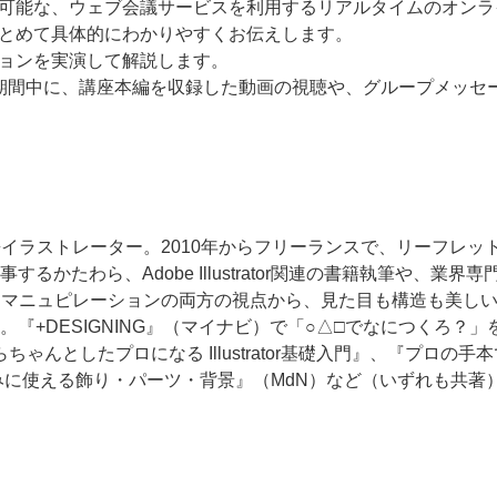
加可能な、ウェブ会議サービスを利用するリアルタイムのオン
まとめて具体的にわかりやすくお伝えします。
ションを実演して解説します。
ー期間中に、講座本編を収録した動画の視聴や、グループメッセ
兼イラストレーター。2010年からフリーランスで、リーフレ
るかたわら、Adobe Illustrator関連の書籍執筆や、業
Pマニュピレーションの両方の視点から、見た目も構造も美し
『+DESIGNING』（マイナビ）で「○△□でなにつくろ？
からちゃんとしたプロになる Illustrator基礎入門』、『プロの手本で
みに使える飾り・パーツ・背景』（MdN）など（いずれも共著