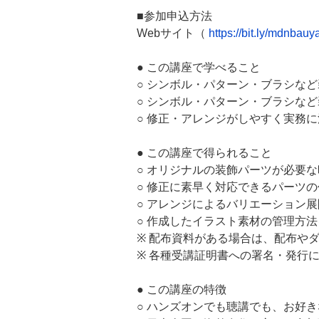
■参加申込方法
Webサイト（
https://bit.ly/mdnbauy
● この講座で学べること
○ シンボル・パターン・ブラシな
○ シンボル・パターン・ブラシな
○ 修正・アレンジがしやすく実務
● この講座で得られること
○ オリジナルの装飾パーツが必要
○ 修正に素早く対応できるパーツ
○ アレンジによるバリエーション
○ 作成したイラスト素材の管理方
※ 配布資料がある場合は、配布や
※ 各種受講証明書への署名・発行
● この講座の特徴
○ ハンズオンでも聴講でも、お好