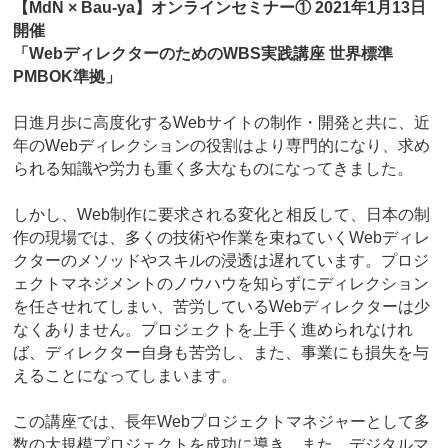
【MdN × Bau-ya】オンラインセミナー① 2021年1月13日
開催
「WebディレクターのためのWBS実践講座 世界標準
PMBOK準拠」
日進月歩に高度化するWebサイトの制作・開発と共に、近
年のWebディレクションの役割はより専門的になり、求め
られる知識や労力も重く多大なものになってきました。
しかし、Web制作に要求される変化と相反して、日本の制
作の現場では、多くの技術や作業を束ねていくWebディレ
クターのメソッドやスキルの浸透は遅れています。プロジ
ェクトマネジメントのノウハウを知らずにディレクション
を任させれてしまい、苦労しているWebディレクターは少
なくありません。プロジェクトを上手く進められなけれ
ば、ディレクター自身も苦労し、また、事業にも損失を与
えることになってしまいます。
この講座では、長年Webプロジェクトマネジャーとして多
数の大規模プロジェクトを成功に導き、また、デジタルマ