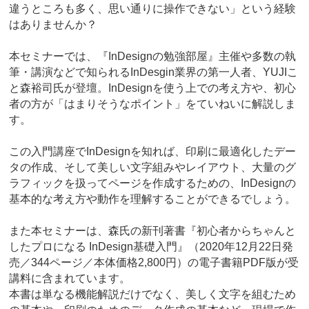
違うところも多く、思い通りに操作できない」という経験
はありませんか？
本セミナーでは、『InDesignの勉強部屋』主催や多数の執
筆・講演などで知られるInDesgin業界の第一人者、YUJIこ
と森裕司氏が登壇。InDesignを使う上での考え方や、初心
者の方が「はまりそうなポイント」をていねいに解説しま
す。
この入門講座でInDesignを知れば、印刷に最適化したデー
タの作成、そして美しい文字組みやレイアウト、大量のグ
ラフィックを扱ってページを作成するための、InDesignの
基本的な考え方や動作を理解することができるでしょう。
また本セミナーは、森氏の新刊著書『初心者からちゃんと
したプロになる InDesign基礎入門』（2020年12月22日発
売／344ページ／本体価格2,800円）の電子書籍PDF版が受
講料に含まれています。
本書は単なる機能解説だけでなく、美しく文字を組むため