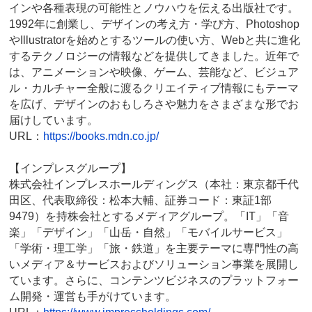
インや各種表現の可能性とノウハウを伝える出版社です。
1992年に創業し、デザインの考え方・学び方、Photoshop
やIllustratorを始めとするツールの使い方、Webと共に進化
するテクノロジーの情報などを提供してきました。近年で
は、アニメーションや映像、ゲーム、芸能など、ビジュア
ル・カルチャー全般に渡るクリエイティブ情報にもテーマ
を広げ、デザインのおもしろさや魅力をさまざまな形でお
届けしています。
URL：
https://books.mdn.co.jp/
【インプレスグループ】
株式会社インプレスホールディングス（本社：東京都千代
田区、代表取締役：松本大輔、証券コード：東証1部
9479）を持株会社とするメディアグループ。「IT」「音
楽」「デザイン」「山岳・自然」「モバイルサービス」
「学術・理工学」「旅・鉄道」を主要テーマに専門性の高
いメディア＆サービスおよびソリューション事業を展開し
ています。さらに、コンテンツビジネスのプラットフォー
ム開発・運営も手がけています。