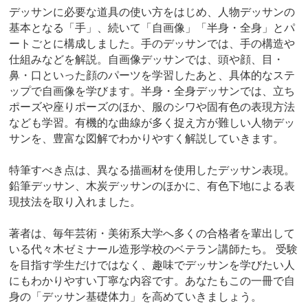
デッサンに必要な道具の使い方をはじめ、人物デッサンの
基本となる「手」、続いて「自画像」「半身・全身」とパ
ートごとに構成しました。手のデッサンでは、手の構造や
仕組みなどを解説。自画像デッサンでは、頭や顔、目・
鼻・口といった顔のパーツを学習したあと、具体的なステ
ップで自画像を学びます。半身・全身デッサンでは、立ち
ポーズや座りポーズのほか、服のシワや固有色の表現方法
なども学習。有機的な曲線が多く捉え方が難しい人物デッ
サンを、豊富な図解でわかりやすく解説していきます。
特筆すべき点は、異なる描画材を使用したデッサン表現。
鉛筆デッサン、木炭デッサンのほかに、有色下地による表
現技法を取り入れました。
著者は、毎年芸術・美術系大学へ多くの合格者を輩出して
いる代々木ゼミナール造形学校のベテラン講師たち。 受験
を目指す学生だけではなく、趣味でデッサンを学びたい人
にもわかりやすい丁寧な内容です。あなたもこの一冊で自
身の「デッサン基礎体力」を高めていきましょう。