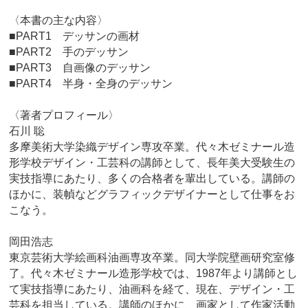
〈本書の主な内容〉
■PART1 デッサンの画材
■PART2 手のデッサン
■PART3 自画像のデッサン
■PART4 半身・全身のデッサン
〈著者プロフィール〉
石川 聡
多摩美術大学染織デザイン専攻卒業。代々木ゼミナール造
形学校デザイン・工芸科の講師として、長年美大受験生の
実技指導にあたり、多くの合格者を輩出している。講師の
ほかに、装幀などグラフィックデザイナーとして仕事をお
こなう。
岡田浩志
東京芸術大学絵画科油画専攻卒業。同大学院壁画研究室修
了。代々木ゼミナール造形学校では、1987年より講師とし
て実技指導にあたり、油画科を経て、現在、デザイン・工
芸科を担当している。講師のほかに、画家として作家活動