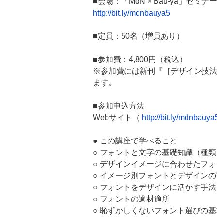
■会場：「MdN × Bau-ya」セ
http://bit.ly/mdnbauya5
■定員：50名（増員あり）
■参加費：4,800円（税込）
※参加費には新刊『［デザイン技法
ます。
■参加申込方法
Webサイト（
http://bit.ly/mdnbauya
● この講座で学べること
○ フォントと文字の基礎知識（種
○ デザインイメージに合わせたフ
○ イメージ別フォントとデザインの
○ フォントをデザインに活かす手
○ フォントの適材適所
○ 恥ずかしくないフォント選びの基