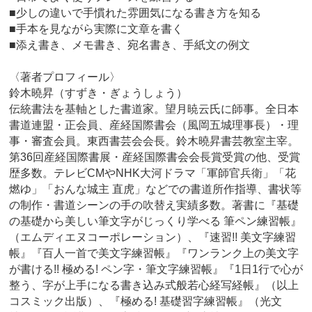
■少しの違いで手慣れた雰囲気になる書き方を知る
■手本を見ながら実際に文章を書く
■添え書き、メモ書き、宛名書き、手紙文の例文
〈著者プロフィール〉
鈴木曉昇（すずき・ぎょうしょう）
伝統書法を基軸とした書道家。望月暁云氏に師事。全日本
書道連盟・正会員、産経国際書会（風岡五城理事長）・理
事・審査会員。東西書芸会会長。鈴木曉昇書芸教室主宰。
第36回産経国際書展・産経国際書会会長賞受賞の他、受賞
歴多数。テレビCMやNHK大河ドラマ「軍師官兵衛」「花
燃ゆ」「おんな城主 直虎」などでの書道所作指導、書状等
の制作・書道シーンの手の吹替え実績多数。著書に『基礎
の基礎から美しい筆文字がじっくり学べる 筆ペン練習帳』
（エムディエヌコーポレーション）、『速習!! 美文字練習
帳』『百人一首で美文字練習帳』『ワンランク上の美文字
が書ける!! 極める! ペン字・筆文字練習帳』『1日1行で心が
整う、字が上手になる書き込み式般若心経写経帳』（以上
コスミック出版）、『極める! 基礎習字練習帳』（光文