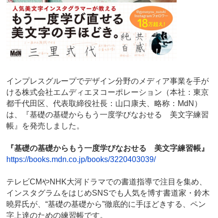
インプレスグループでデザイン分野のメディア事業を手が
ける株式会社エムディエヌコーポレーション（本社：東京
都千代田区、代表取締役社長：山口康夫、略称：MdN）
は、『基礎の基礎からもう一度学びなおせる 美文字練習
帳』を発売しました。
『基礎の基礎からもう一度学びなおせる 美文字練習帳』
https://books.mdn.co.jp/books/3220403039/
テレビCMやNHK大河ドラマでの書道指導で注目を集め、
インスタグラムをはじめSNSでも人気を博す書道家・鈴木
曉昇氏が、“基礎の基礎から”徹底的に手ほどきする、ペン
字上達のための練習帳です。