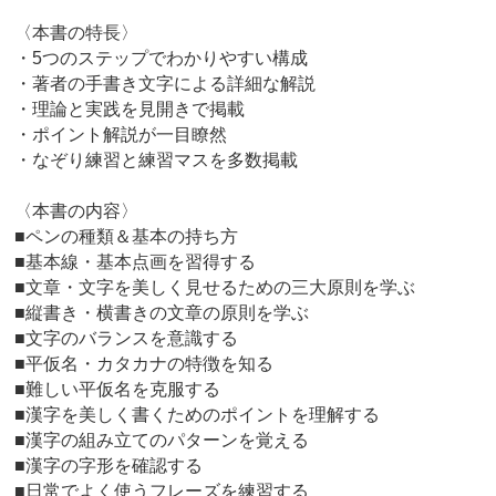
〈本書の特長〉
・5つのステップでわかりやすい構成
・著者の手書き文字による詳細な解説
・理論と実践を見開きで掲載
・ポイント解説が一目瞭然
・なぞり練習と練習マスを多数掲載
〈本書の内容〉
■ペンの種類＆基本の持ち方
■基本線・基本点画を習得する
■文章・文字を美しく見せるための三大原則を学ぶ
■縦書き・横書きの文章の原則を学ぶ
■文字のバランスを意識する
■平仮名・カタカナの特徴を知る
■難しい平仮名を克服する
■漢字を美しく書くためのポイントを理解する
■漢字の組み立てのパターンを覚える
■漢字の字形を確認する
■日常でよく使うフレーズを練習する