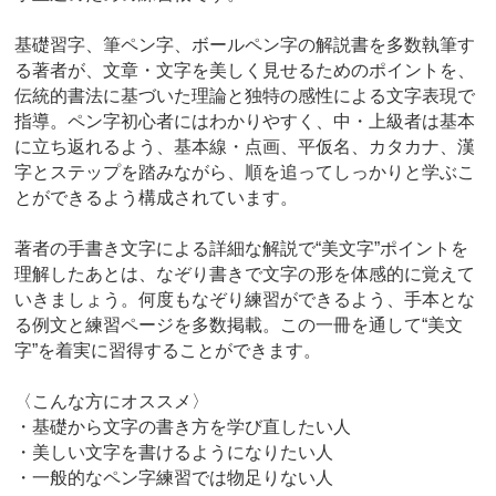
基礎習字、筆ペン字、ボールペン字の解説書を多数執筆す
る著者が、文章・文字を美しく見せるためのポイントを、
伝統的書法に基づいた理論と独特の感性による文字表現で
指導。ペン字初心者にはわかりやすく、中・上級者は基本
に立ち返れるよう、基本線・点画、平仮名、カタカナ、漢
字とステップを踏みながら、順を追ってしっかりと学ぶこ
とができるよう構成されています。
著者の手書き文字による詳細な解説で“美文字”ポイントを
理解したあとは、なぞり書きで文字の形を体感的に覚えて
いきましょう。何度もなぞり練習ができるよう、手本とな
る例文と練習ページを多数掲載。この一冊を通して“美文
字”を着実に習得することができます。
〈こんな方にオススメ〉
・基礎から文字の書き方を学び直したい人
・美しい文字を書けるようになりたい人
・一般的なペン字練習では物足りない人