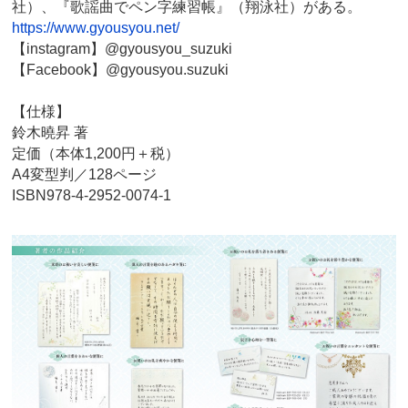
社）、『歌謡曲でペン字練習帳』（翔泳社）がある。
https://www.gyousyou.net/
【instagram】@gyousyou_suzuki
【Facebook】@gyousyou.suzuki
【仕様】
鈴木曉昇 著
定価（本体1,200円＋税）
A4変型判／128ページ
ISBN978-4-2952-0074-1