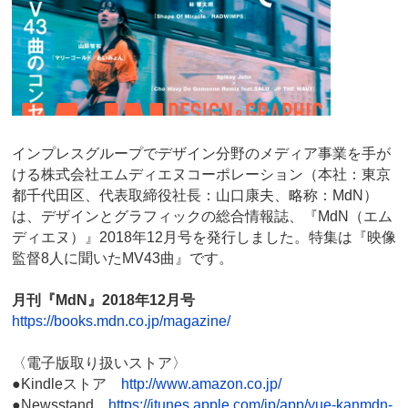
インプレスグループでデザイン分野のメディア事業を手が
ける株式会社エムディエヌコーポレーション（本社：東京
都千代田区、代表取締役社長：山口康夫、略称：MdN）
は、デザインとグラフィックの総合情報誌、『MdN（エム
ディエヌ）』2018年12月号を発行しました。特集は『映像
監督8人に聞いたMV43曲』です。
月刊『MdN』2018年12月号
https://books.mdn.co.jp/magazine/
〈電子版取り扱いストア〉
●Kindleストア
http://www.amazon.co.jp/
●Newsstand
https://itunes.apple.com/jp/app/yue-kanmdn-