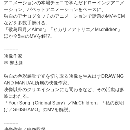
アニメーションの本場チェコで学んだドローイングアニメ
ーション、パペットアニメーションをベースに、
独自のアナログタッチのアニメーションで話題のMVやCM
などを多数手掛ける。
「歌鳥風月／Aimer」「ヒカリノアトリエ／Mr.children」
ほか全5曲のMVを解説。
----------
映像作家
林 響太朗
独自の色彩感覚で光を切り取る映像を生み出すDRAWING
AND MANUAL所属の映像作家。
映像以外のクリエイションにも関わるなど、その活動は多
岐にわたる。
「Your Song（Original Story）／Mr.Children」「私の夜明
け／SHISHAMO」のMVを解説。
----------
映像作家／映像監督