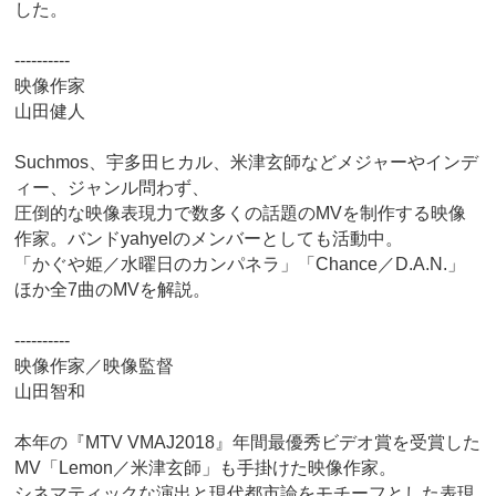
した。
----------
映像作家
山田健人
Suchmos、宇多田ヒカル、米津玄師などメジャーやインデ
ィー、ジャンル問わず、
圧倒的な映像表現力で数多くの話題のMVを制作する映像
作家。バンドyahyelのメンバーとしても活動中。
「かぐや姫／水曜日のカンパネラ」「Chance／D.A.N.」
ほか全7曲のMVを解説。
----------
映像作家／映像監督
山田智和
本年の『MTV VMAJ2018』年間最優秀ビデオ賞を受賞した
MV「Lemon／米津玄師」も手掛けた映像作家。
シネマティックな演出と現代都市論をモチーフとした表現