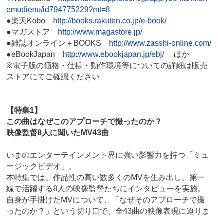
emudienu/id794775229?mt=8
●楽天Kobo
http://books.rakuten.co.jp/e-book/
●マガストア
http://www.magastore.jp/
●雑誌オンライン＋BOOKS
http://www.zasshi-online.com/
●eBookJapan
http://www.ebookjapan.jp/ebj/
ほか
※電子版の価格・仕様・動作環境等についての詳細は販売
ストアにてご確認ください
【特集1】
この曲はなぜこのアプローチで撮ったのか？
映像監督8人に聞いたMV43曲
いまのエンターテインメント界に強い影響力を持つ「ミュ
ージックビデオ」。
本特集では、作品性の高い数多くのMVを生み出し、第一
線で活躍する8人の映像監督たちにインタビューを実施。
自身が手掛けたMVについて、「なぜそのアプローチで撮
ったのか？」という切り口で、全43曲の映像表現に迫りま