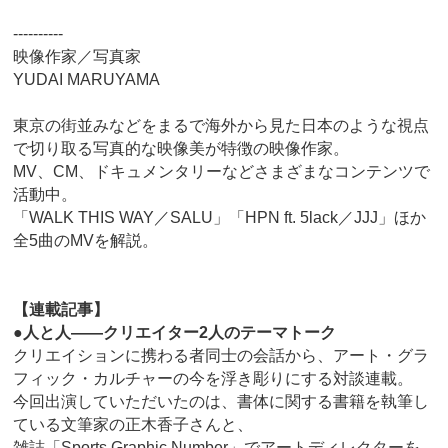
----------
映像作家／写真家
YUDAI MARUYAMA
東京の街並みなどをまるで海外から見た日本のような視点
で切り取る写真的な映像美が特徴の映像作家。
MV、CM、ドキュメンタリーなどさまざまなコンテンツで
活動中。
「WALK THIS WAY／SALU」「HPN ft. 5lack／JJJ」ほか
全5曲のMVを解説。
【連載記事】
●人と人――クリエイター2人のテーマトーク
クリエイションに携わる者同士の会話から、アート・グラ
フィック・カルチャーの今を浮き彫りにする対談連載。
今回出演していただいたのは、書体に関する書籍を執筆し
ている文筆家の正木香子さんと、
雑誌「Sports Graphic Number」でアートディレクターを