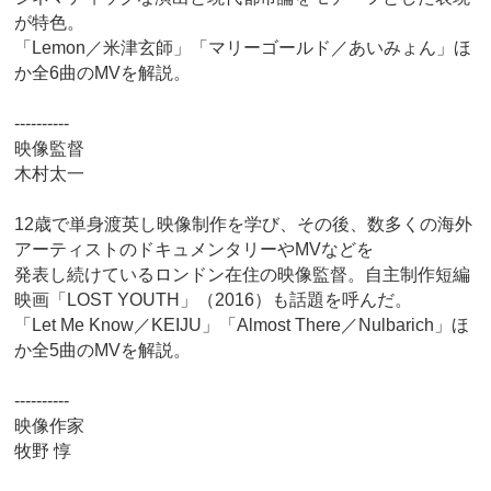
が特色。
「Lemon／米津玄師」「マリーゴールド／あいみょん」ほ
か全6曲のMVを解説。
----------
映像監督
木村太一
12歳で単身渡英し映像制作を学び、その後、数多くの海外
アーティストのドキュメンタリーやMVなどを
発表し続けているロンドン在住の映像監督。自主制作短編
映画「LOST YOUTH」（2016）も話題を呼んだ。
「Let Me Know／KEIJU」「Almost There／Nulbarich」ほ
か全5曲のMVを解説。
----------
映像作家
牧野 惇