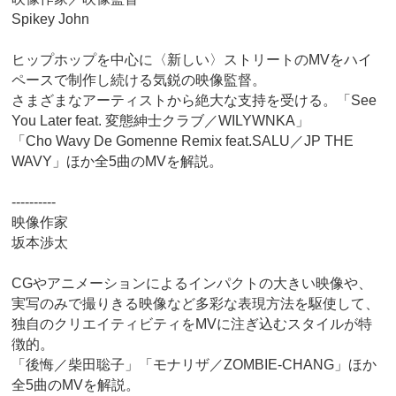
Spikey John
ヒップホップを中心に〈新しい〉ストリートのMVをハイ
ペースで制作し続ける気鋭の映像監督。
さまざまなアーティストから絶大な支持を受ける。「See
You Later feat. 変態紳士クラブ／WILYWNKA」
「Cho Wavy De Gomenne Remix feat.SALU／JP THE
WAVY」ほか全5曲のMVを解説。
----------
映像作家
坂本渉太
CGやアニメーションによるインパクトの大きい映像や、
実写のみで撮りきる映像など多彩な表現方法を駆使して、
独自のクリエイティビティをMVに注ぎ込むスタイルが特
徴的。
「後悔／柴田聡子」「モナリザ／ZOMBIE-CHANG」ほか
全5曲のMVを解説。