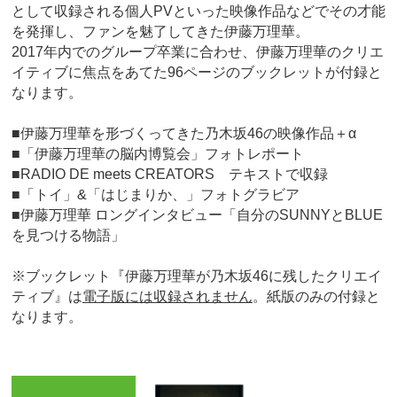
として収録される個人PVといった映像作品などでその才能
を発揮し、ファンを魅了してきた伊藤万理華。
2017年内でのグループ卒業に合わせ、伊藤万理華のクリエ
イティブに焦点をあてた96ページのブックレットが付録と
なります。
■伊藤万理華を形づくってきた乃木坂46の映像作品＋α
■「伊藤万理華の脳内博覧会」フォトレポート
■RADIO DE meets CREATORS テキストで収録
■「トイ」&「はじまりか、」フォトグラビア
■伊藤万理華 ロングインタビュー「自分のSUNNYとBLUE
を見つける物語」
※ブックレット『伊藤万理華が乃木坂46に残したクリエイ
ティブ』は
電子版には収録されません
。紙版のみの付録と
なります。