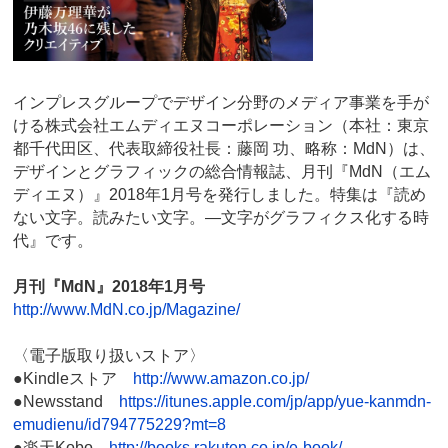
インプレスグループでデザイン分野のメディア事業を手が
ける株式会社エムディエヌコーポレーション（本社：東京
都千代田区、代表取締役社長：藤岡 功、略称：MdN）は、
デザインとグラフィックの総合情報誌、月刊『MdN（エム
ディエヌ）』2018年1月号を発行しました。特集は『読め
ない文字。読みたい文字。—文字がグラフィクス化する時
代』です。
月刊『MdN』2018年1月号
http://www.MdN.co.jp/Magazine/
〈電子版取り扱いストア〉
●Kindleストア
http://www.amazon.co.jp/
●Newsstand
https://itunes.apple.com/jp/app/yue-kanmdn-
emudienu/id794775229?mt=8
●楽天Kobo
http://books.rakuten.co.jp/e-book/