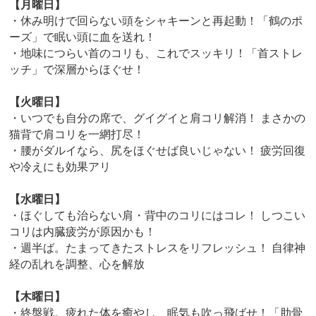
【月曜日】
・休み明けで回らない頭をシャキーンと再起動！「鶴のポ
ーズ」で眠い頭に血を送れ！
・地味につらい首のコリも、これでスッキリ！「首ストレ
ッチ」で深層からほぐせ！
【火曜日】
・いつでも自分の席で、グイグイと肩コリ解消！ まさかの
猫背で肩コリを一網打尽！
・腰がダルイなら、尻をほぐせば良いじゃない！ 疲労回復
や冷えにも効果アリ
【水曜日】
・ほぐしても治らない肩・背中のコリにはコレ！ しつこい
コリは内臓疲労が原因かも！
・週半ば。たまってきたストレスをリフレッシュ！ 自律神
経の乱れを調整、心を解放
【木曜日】
・終盤戦。疲れた体を癒やし、眠気も吹っ飛ばせ！「肋骨