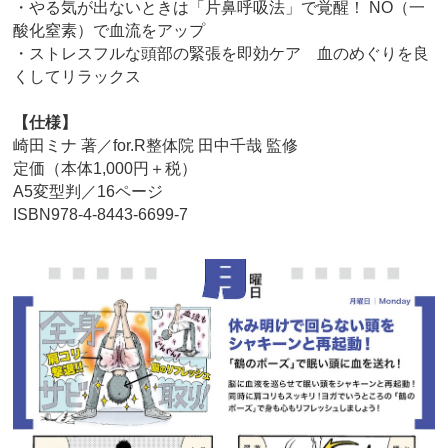
・やる気が出ないときは「片鼻呼吸法」で覚醒！ NO（一
酸化窒素）で血流をアップ
・ストレスフルな頭部の緊張を即効ケア 血のめぐりを良
くしてリラックス
【仕様】
崎田ミナ 著／for.R整体院 田中千哉 監修
定価（本体1,000円＋税）
A5変型判／16ページ
ISBN978-4-8443-6699-7