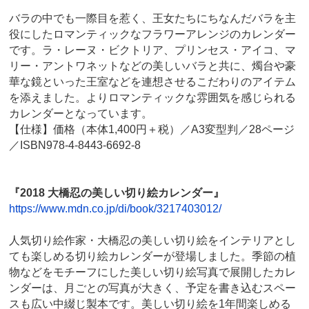
バラの中でも一際目を惹く、王女たちにちなんだバラを主
役にしたロマンティックなフラワーアレンジのカレンダー
です。ラ・レーヌ・ビクトリア、プリンセス・アイコ、マ
リー・アントワネットなどの美しいバラと共に、燭台や豪
華な鏡といった王室などを連想させるこだわりのアイテム
を添えました。よりロマンティックな雰囲気を感じられる
カレンダーとなっています。
【仕様】価格（本体1,400円＋税）／A3変型判／28ページ
／ISBN978-4-8443-6692-8
『2018 大橋忍の美しい切り絵カレンダー』
https://www.mdn.co.jp/di/book/3217403012/
人気切り絵作家・大橋忍の美しい切り絵をインテリアとし
ても楽しめる切り絵カレンダーが登場しました。季節の植
物などをモチーフにした美しい切り絵写真で展開したカレ
ンダーは、月ごとの写真が大きく、予定を書き込むスペー
スも広い中綴じ製本です。美しい切り絵を1年間楽しめる