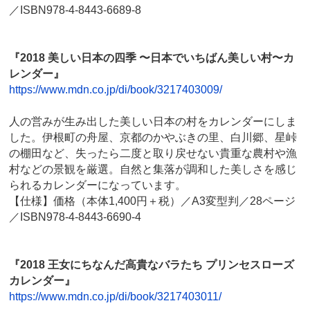
／ISBN978-4-8443-6689-8
『2018 美しい日本の四季 〜日本でいちばん美しい村〜カ
レンダー』
https://www.mdn.co.jp/di/book/3217403009/
人の営みが生み出した美しい日本の村をカレンダーにしま
した。伊根町の舟屋、京都のかやぶきの里、白川郷、星峠
の棚田など、失ったら二度と取り戻せない貴重な農村や漁
村などの景観を厳選。自然と集落が調和した美しさを感じ
られるカレンダーになっています。
【仕様】価格（本体1,400円＋税）／A3変型判／28ページ
／ISBN978-4-8443-6690-4
『2018 王女にちなんだ高貴なバラたち プリンセスローズ
カレンダー』
https://www.mdn.co.jp/di/book/3217403011/