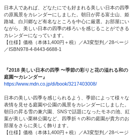
日本人であれば、どなたにでも好まれる美しい日本の四季
の原風景をカレンダーにしました。朝日が昇る富士山、姫
路城、白川郷など有名なところを中心に厳選。お部屋にい
ながら、美しい日本の四季の移ろいを感じることができる
カレンダーになっています。
【仕様】価格（本体1,400円＋税）／A3変型判／28ページ
／ISBN978-4-8443-6688-1
『2018 美しい日本の四季 〜季節の彩りと花の溢れる和の
庭園〜カレンダー』
https://www.mdn.co.jp/di/book/3217403008/
日本の美しい四季を感じられるよう、季節によって様々な
表情を見せる庭園や公園の風景をカレンダーにしました。
朝日の昇る雪の兼六園、SNSで話題になったモネの池、紅
葉が美しい栗林公園など、四季折々の和の庭園が貴方のお
部屋をさらに美しく飾ります。
【仕様】価格（本体1,400円＋税）／A3変型判／28ページ