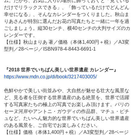
ム。だから、お気に入りの場所に飾っておくと「見ている
だけでリラックスできる」、「飾っているだけでどんどん
幸せになる」、そんなカレンダーをつくりました。秋山ま
りあさんが特別に選んだお花の写真たちと一緒に一年を過
ごしましょう。縦30センチ、横40センチの大判サイズのカ
レンダーです。
【仕様】秋山まりあ 著／価格（本体1,400円＋税）／A3変
型判／28ページ／ISBN978-4-8443-6691-1
『2018 世界でいちばん美しい世界遺産 カレンダー』
https://www.mdn.co.jp/di/book/3217403005/
色鮮やかで美しい街並みや、大自然が魅せる壮大な風景な
ど、見る者を圧倒する世界遺産のある絶景を、世界で活躍
する写真家たちの極上の写真でお楽しみ頂けます。パリの
セーヌ河岸やアントニ・ガウディの作品群、マチュ・ピチ
ュなど、たいへん魅力的な世界でいちばん美しい世界遺産
のある風景を、ご自宅でお楽しみください。
【仕様】価格（本体1,400円＋税）／A3変型判／28ページ