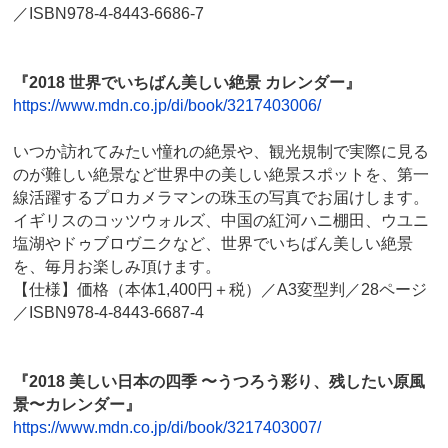
／ISBN978-4-8443-6686-7
『2018 世界でいちばん美しい絶景 カレンダー』
https://www.mdn.co.jp/di/book/3217403006/
いつか訪れてみたい憧れの絶景や、観光規制で実際に見る
のが難しい絶景など世界中の美しい絶景スポットを、第一
線活躍するプロカメラマンの珠玉の写真でお届けします。
イギリスのコッツウォルズ、中国の紅河ハニ棚田、ウユニ
塩湖やドゥブロヴニクなど、世界でいちばん美しい絶景
を、毎月お楽しみ頂けます。
【仕様】価格（本体1,400円＋税）／A3変型判／28ページ
／ISBN978-4-8443-6687-4
『2018 美しい日本の四季 〜うつろう彩り、残したい原風
景〜カレンダー』
https://www.mdn.co.jp/di/book/3217403007/