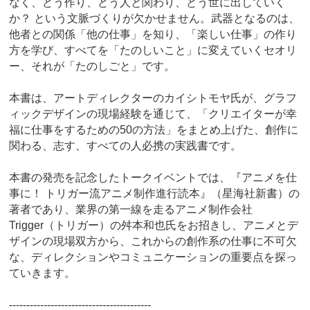
なく、どう作り、どう人と関わり、どう世に出していく
か？ という文脈づくりが欠かせません。武器となるのは、
他者との関係「他の仕事」を知り、「楽しい仕事」の作り
方を学び、すべてを「たのしいこと」に変えていくセオリ
ー、それが「たのしごと」です。
本書は、アートディレクターのカイシトモヤ氏が、グラフ
ィックデザインの現場経験を通じて、「クリエイターが幸
福に仕事をするための50の方法」をまとめ上げた、創作に
関わる、志す、すべての人必携の実践書です。
本書の発売を記念したトークイベントでは、『アニメを仕
事に！ トリガー流アニメ制作進行読本』（星海社新書）の
著者であり、業界の第一線を走るアニメ制作会社
Trigger（トリガー）の舛本和也氏をお招きし、アニメとデ
ザインの現場双方から、これからの創作系の仕事に不可欠
な、ディレクションやコミュニケーションの重要点を探っ
ていきます。
-----------------------------------------