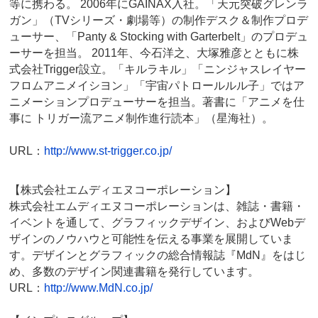
等に携わる。 2006年にGAINAX入社。「天元突破グレンラ
ガン」（TVシリーズ・劇場等）の制作デスク＆制作プロデ
ューサー、「Panty & Stocking with Garterbelt」のプロデュ
ーサーを担当。 2011年、今石洋之、大塚雅彦とともに株
式会社Trigger設立。「キルラキル」「ニンジャスレイヤー
フロムアニメイシヨン」「宇宙パトロールルル子」ではア
ニメーションプロデューサーを担当。著書に「アニメを仕
事に トリガー流アニメ制作進行読本」（星海社）。
URL：
http://www.st-trigger.co.jp/
【株式会社エムディエヌコーポレーション】
株式会社エムディエヌコーポレーションは、雑誌・書籍・
イベントを通して、グラフィックデザイン、およびWebデ
ザインのノウハウと可能性を伝える事業を展開していま
す。デザインとグラフィックの総合情報誌『MdN』をはじ
め、多数のデザイン関連書籍を発行しています。
URL：
http://www.MdN.co.jp/