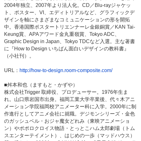
2004年独立、2007年より法人化。CD／Blu-rayジャケッ
ト、ポスター、VI、エディトリアルなど、グラフィックデ
ザインを軸にさまざまなコミュニケーションの形を開拓
中。香港国際ポスタートリエンナーレ金銀銅賞／KAN Tai-
Keung賞、APAアワード金丸重嶺賞、Tokyo ADC、
Graphic Design in Japan、Tokyo TDCなど入選。主な著書
に『How to Design いちばん面白いデザインの教科書』
（小社刊）。
URL：
http://how-to-design.room-composite.com/
■舛本和也（ますもと・かずや）
株式会社Trigger 取締役、プロデューサー。1976年生ま
れ。山口県岩国市出身。福岡工業大学卒業後、代々木アニ
メーション学院福岡校アニメーター科に入学。2000年に制
作進行としてアニメ会社に就職。デジモンシリーズ・金色
のガッシュベル・おジャ魔女どれみ（東映アニメーショ
ン）やポポロクロイス物語・とっとこハム太郎劇場（トム
スエンターテイメント）、はじめの一歩（マッドハウス）