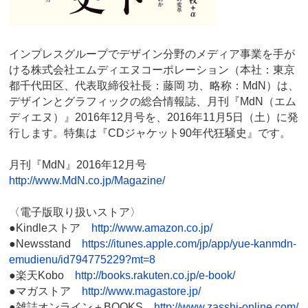
インプレスグループでデザイン分野のメディア事業を手が
ける株式会社エムディエヌコーポレーション（本社：東京
都千代田区、代表取締役社長：藤岡 功、略称：MdN）は、
デザインとグラフィックの総合情報誌、月刊『MdN（エム
ディエヌ）』2016年12月号を、2016年11月5日（土）に発
行します。特集は『CDジャケット90年代狂騒史』です。
月刊『MdN』2016年12月号
http://www.MdN.co.jp/Magazine/
〈電子版取り扱いストア〉
●Kindleストア
http://www.amazon.co.jp/
●Newsstand
https://itunes.apple.com/jp/app/yue-kanmdn-
emudienu/id794775229?mt=8
●楽天Kobo
http://books.rakuten.co.jp/e-book/
●マガストア
http://www.magastore.jp/
●雑誌オンライン＋BOOKS
http://www.zasshi-online.com/