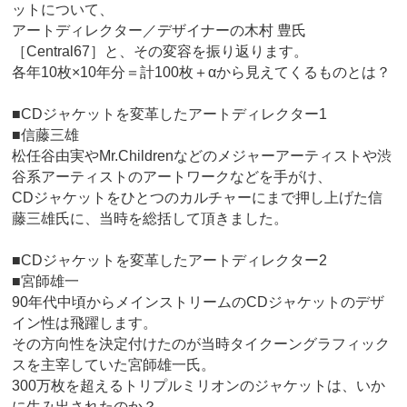
ットについて、
アートディレクター／デザイナーの木村 豊氏
［Central67］と、その変容を振り返ります。
各年10枚×10年分＝計100枚＋αから見えてくるものとは？
■CDジャケットを変革したアートディレクター1
■信藤三雄
松任谷由実やMr.Childrenなどのメジャーアーティストや渋
谷系アーティストのアートワークなどを手がけ、
CDジャケットをひとつのカルチャーにまで押し上げた信
藤三雄氏に、当時を総括して頂きました。
■CDジャケットを変革したアートディレクター2
■宮師雄一
90年代中頃からメインストリームのCDジャケットのデザ
イン性は飛躍します。
その方向性を決定付けたのが当時タイクーングラフィック
スを主宰していた宮師雄一氏。
300万枚を超えるトリプルミリオンのジャケットは、いか
に生み出されたのか？