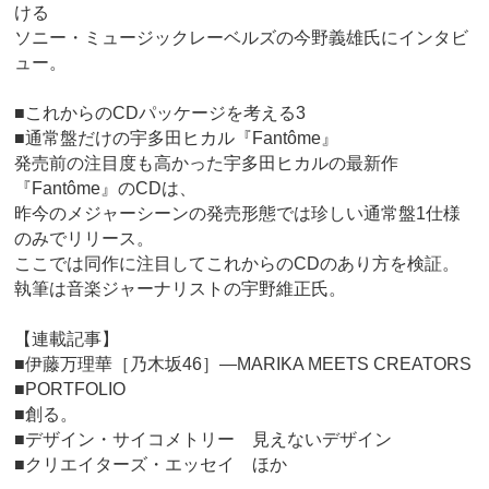
ける
ソニー・ミュージックレーベルズの今野義雄氏にインタビ
ュー。
■これからのCDパッケージを考える3
■通常盤だけの宇多田ヒカル『Fantôme』
発売前の注目度も高かった宇多田ヒカルの最新作
『Fantôme』のCDは、
昨今のメジャーシーンの発売形態では珍しい通常盤1仕様
のみでリリース。
ここでは同作に注目してこれからのCDのあり方を検証。
執筆は音楽ジャーナリストの宇野維正氏。
【連載記事】
■伊藤万理華［乃木坂46］―MARIKA MEETS CREATORS
■PORTFOLIO
■創る。
■デザイン・サイコメトリー 見えないデザイン
■クリエイターズ・エッセイ ほか