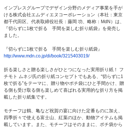
インプレスグループでデザイン分野のメディア事業を手が
ける株式会社エムディエヌコーポレーション（本社：東京
都千代田区、代表取締役社長：藤岡 功、略称：MdN）は、
『切らずに1枚で折る 手間を楽しむ折り紙袋』を発売し
ました。
『切らずに1枚で折る 手間を楽しむ折り紙袋』
http://www.mdn.co.jp/di/book/3215403019/
折る楽しさと贈る楽しさがひとつになった実用折り紙！ フ
チモト ムネジ氏の折り紙コンセプトでもある、“切らずに1
枚で折る”をテーマに、贈り物やポチ袋にひと手間かけ、贈
る側も受け取る側も楽しめて喜ばれる実用的な折り方を掲
載した折り紙集です。
モチーフは鶴、亀など祝賀の宴に向けた定番ものに加え、
四季折々で使える富士山、紅葉のほか、動物アイテムも掲
載しています。また、モチーフはそのままに、ポチ袋から