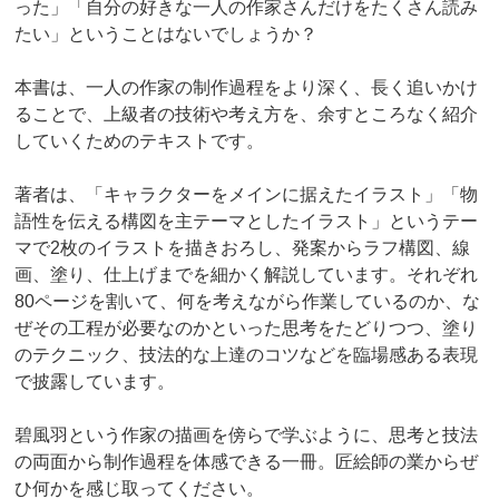
った」「自分の好きな一人の作家さんだけをたくさん読み
たい」ということはないでしょうか？
本書は、一人の作家の制作過程をより深く、長く追いかけ
ることで、上級者の技術や考え方を、余すところなく紹介
していくためのテキストです。
著者は、「キャラクターをメインに据えたイラスト」「物
語性を伝える構図を主テーマとしたイラスト」というテー
マで2枚のイラストを描きおろし、発案からラフ構図、線
画、塗り、仕上げまでを細かく解説しています。それぞれ
80ページを割いて、何を考えながら作業しているのか、な
ぜその工程が必要なのかといった思考をたどりつつ、塗り
のテクニック、技法的な上達のコツなどを臨場感ある表現
で披露しています。
碧風羽という作家の描画を傍らで学ぶように、思考と技法
の両面から制作過程を体感できる一冊。匠絵師の業からぜ
ひ何かを感じ取ってください。