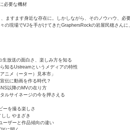
」に必要な機材
り、ますます身近な存在に。しかしながら、そのノウハウ、必
の現場でVJを手がけてきたGraphersRockの岩屋民穂さん
ニコ生放送の面白さ、楽しみ方を知る
知るUstreamというメディアの特性
アニメ（ーター）見本市」
宣伝に動画を作る時代？
 SNS以降のMVの在り方
タルサイネージの今を押さえる
トムービーを撮る楽しさ
流／しし やまざき
的背景／ユーザーと作品傾向の違い
OYに聞く