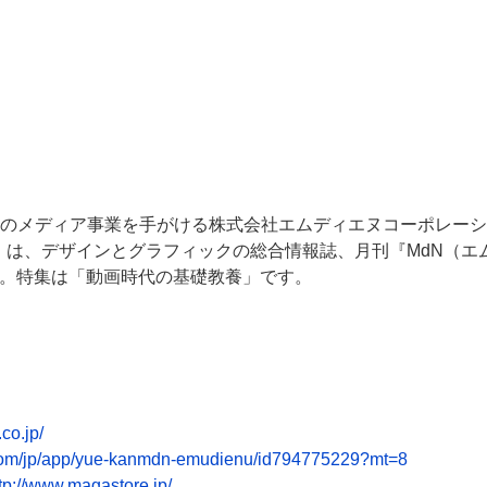
のメディア事業を手がける株式会社エムディエヌコーポレーシ
）は、デザインとグラフィックの総合情報誌、月刊『MdN（エム
ます。特集は「動画時代の基礎教養」です。
co.jp/
e.com/jp/app/yue-kanmdn-emudienu/id794775229?mt=8
tp://www.magastore.jp/