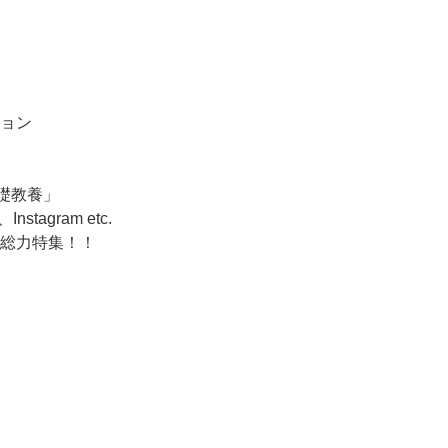
ョン
礎教養」
stagram etc.
総力特集！！