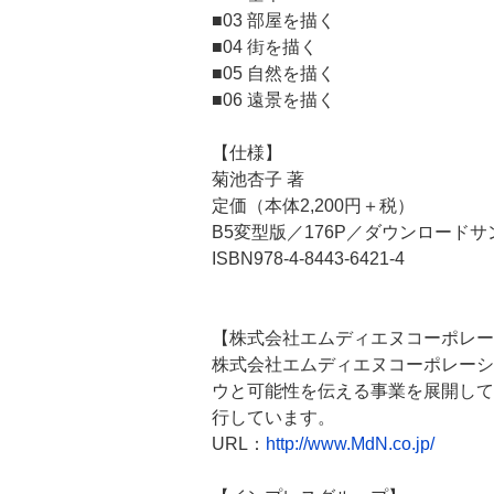
■03 部屋を描く
■04 街を描く
■05 自然を描く
■06 遠景を描く
【仕様】
菊池杏子 著
定価（本体2,200円＋税）
B5変型版／176P／ダウンロード
ISBN978-4-8443-6421-4
【株式会社エムディエヌコーポレー
株式会社エムディエヌコーポレーシ
ウと可能性を伝える事業を展開して
行しています。
URL：
http://www.MdN.co.jp/