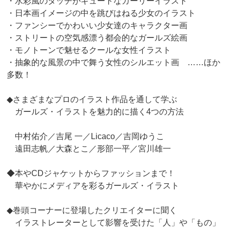
・水彩風のタッチがキュートなガーリーイラスト
・日本画イメージの中を跳びはねる少女のイラスト
・ファンシーでかわいい少女達のキャラクター画
・ストリートの空気感漂う都会的なガールズ絵画
・モノトーンで魅せるクールな女性イラスト
・抽象的な風景の中で舞う女性のシルエット画 ……ほか
多数！
◆さまざまなプロのイラスト作品を通して学ぶ
ガールズ・イラストを魅力的に描く4つの方法
中村佑介／吉尾 一／Licaco／吉岡ゆうこ
遠田志帆／大森とこ／形部一平／宮川雄一
◆本やCDジャケットからファッションまで！
華やかにメディアを彩るガールズ・イラスト
◆巻頭コーナーに登場したクリエイターに聞く
イラストレーターとして影響を受けた「人」や「もの」