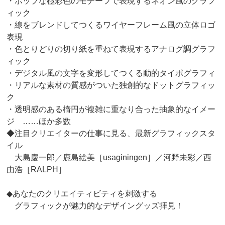
・ポップな極彩色のモチーフで表現するネオン風のグラフ
ィック
・線をブレンドしてつくるワイヤーフレーム風の立体ロゴ
表現
・色とりどりの切り紙を重ねて表現するアナログ調グラフ
ィック
・デジタル風の文字を変形してつくる動的タイポグラフィ
・リアルな素材の質感がついた独創的なドットグラフィッ
ク
・透明感のある楕円が複雑に重なり合った抽象的なイメー
ジ ……ほか多数
◆注目クリエイターの仕事に見る、最新グラフィックスタ
イル
大島慶一郎／鹿島絵美［usaginingen］／河野未彩／西
由浩［RALPH］
◆あなたのクリエイティビティを刺激する
グラフィックが魅力的なデザイングッズ拝見！