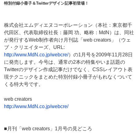
特別付録小冊子＆Twitterデザイン記事初登場！
株式会社エムディエヌコーポレーション（本社：東京都千
代田区、代表取締役社長：藤岡 功、略称：MdN）は、同社
が発行するWeb制作者向け月刊誌「web creators」（ウェ
ブ・クリエイターズ、URL:
http://www.MdN.co.jp/webcre/
）の1月号を2009年11月28日
に発売します。今号は、通常の2本の特集やいま話題の
Twitterのデザイン作成記事だけでなく、CSSレイアウト表
現テクニックをまとめた特別付録小冊子がもれなくついて
くる特大号です。
web creators
http://www.MdN.co.jp/webcre/
■月刊「web creators」1月号の見どころ