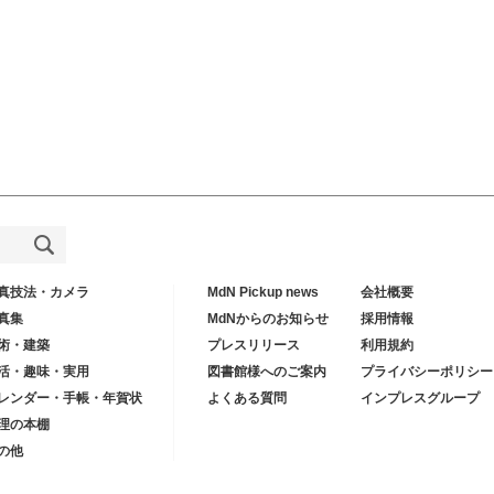
真技法・カメラ
MdN Pickup news
会社概要
真集
MdNからのお知らせ
採用情報
術・建築
プレスリリース
利用規約
活・趣味・実用
図書館様へのご案内
プライバシーポリシー
レンダー・手帳・年賀状
よくある質問
インプレスグループ
理の本棚
の他