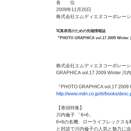
各 位
2009年11月20日
株式会社エムディエヌコーポレーシ
写真表現のための先端情報誌
『PHOTO GRAPHICA vol.17 2009 Win
株式会社エムディエヌコーポレーシ
GRAPHICA vol.17 2009 Wi
『PHOTO GRAPHICA vol.17 200
http://www.mdn.co.jp/di/books/des
【巻頭特集】
川内倫子 「6×6」
6×6の名機、ローライフレックス
と対談で川内倫子の人気と魅力に迫