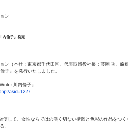
ョン
ter 川内倫子』発売
ョン（本社：東京都千代田区、代表取締役社長：藤岡 功、略称：
nter 川内倫子』を発行いたしました。
9 Winter 川内倫子』
c.php?asid=1227
を駆使して、女性ならではの淡く切ない構図と色彩の作品をつ
る。