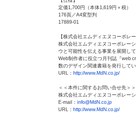
【仕様】
定価1,700円（本体1,619円＋税）
176頁／A4変型判
17889-01
【株式会社エムディエヌコーポレー
株式会社エムディエヌコーポレーシ
ウと可能性を伝える事業を展開して
Web制作者に役立つ月刊誌『web c
数のデザイン関連書籍を発行してい
URL：
http://www.MdN.co.jp/
＜＜本件に関するお問い合せ先＞＞
株式会社エムディエヌコーポレーシ
E-mail：
info@MdN.co.jp
URL：
http://www.MdN.co.jp/