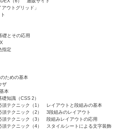
NDEX（6） 通販サイト
イアウトグリッド」
ウト
の基礎とその応用
X
色指定
制作のための基本
ウザ
の基本
礎知識（CSS 2）
の必須テクニック（1） レイアウトと段組みの基本
必須テクニック（2） 3段組みのレイアウト
の必須テクニック（3） 段組みレイアウトの応用
の必須テクニック（4） スタイルシートによる文字装飾