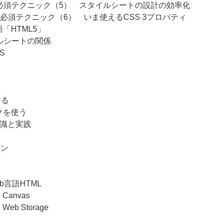
の必須テクニック（5） スタイルシートの設計の効率化
の必須テクニック（6） いま使えるCSS 3プロパティ
「HTML5」
イルシートの関係
S
する
ワークを使う
知識と実践
イン
b言語HTML
anvas
b Storage