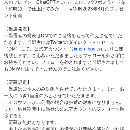
来のプレゼン ChatGPTといっしょに、パワポスライドを
「超時短」で仕上げてみた。」 #MdN2023年8月のプレゼ
ント企画
【当選発表】
・当選者の発表はDMでのご連絡をもって代えさせていた
だきます。当選者にはTwitterのダイレクトメッセージ
（DM）にて、公式アカウント（
@mdn_books
）よりご連
絡致します。ご応募いただきましたらフォローを外さずに
お待ちください。フォローを外されますと当選されまして
もDMがお送りできませんのでご注意ください。
【応募規定】
・当選はご本人のみ対象とさせていただきます。また、お
一人につき1当選のみとさせていただきます。
・アカウントが非公開の場合は抽選の対象になりません。
また、応募期間中に当社の公式アカウントのフォローを解
除すると
応募が無効となります。
・不正な応募や記入事項に不備があり連絡不能となった場