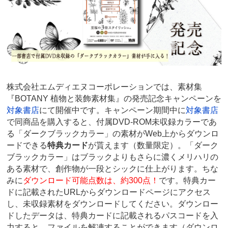
株式会社エムディエヌコーポレーションでは、素材集
『BOTANY 植物と装飾素材集』の発売記念キャンペーンを
対象書店
にて開催中です。キャンペーン期間中に
対象書店
で同商品を購入すると、付属DVD-ROM未収録カラーであ
る「ダークブラックカラー」の素材がWeb上からダウンロ
ードできる
特典カード
が貰えます（数量限定）。「ダーク
ブラックカラー」はブラックよりもさらに濃くメリハリの
ある素材で、創作物が一段とシックに仕上がります。ちな
みに
ダウンロード可能点数は、約300点！
です。特典カー
ドに記載されたURLからダウンロードページにアクセス
し、未収録素材をダウンロードしてください。ダウンロー
ドしたデータは、特典カードに記載されるパスコードを入
力すると、ファイルを解凍することができます（ダウンロ