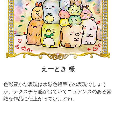
えーとき 様
色彩豊かな表現は水彩色鉛筆での表現でしょう
か。テクスチャ感が出ていてニュアンスのある素
敵な作品に仕上がっていますね。