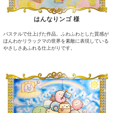
はんなりンゴ 様
パステルで仕上げた作品。ふわふわとした質感が
ほんわかリラックマの世界を素敵に表現している
やさしさあふれる仕上がりです。