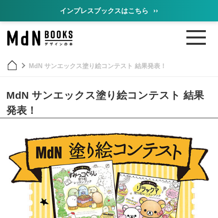
インプレスブックスはこちら
››
MdN サンエックス塗り絵コンテスト 結果発表！
MdN サンエックス塗り絵コンテスト 結果
発表！